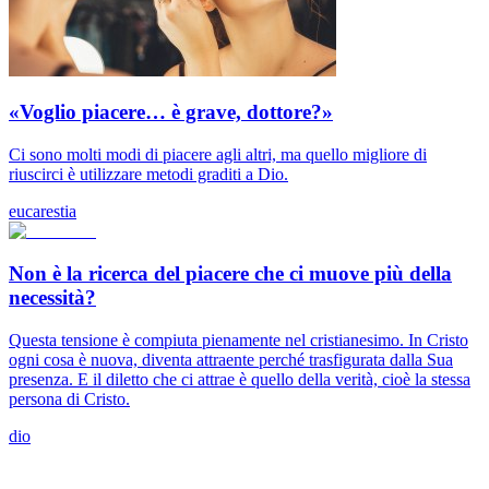
«Voglio piacere… è grave, dottore?»
Ci sono molti modi di piacere agli altri, ma quello migliore di
riuscirci è utilizzare metodi graditi a Dio.
eucarestia
Non è la ricerca del piacere che ci muove più della
necessità?
Questa tensione è compiuta pienamente nel cristianesimo. In Cristo
ogni cosa è nuova, diventa attraente perché trasfigurata dalla Sua
presenza. E il diletto che ci attrae è quello della verità, cioè la stessa
persona di Cristo.
dio