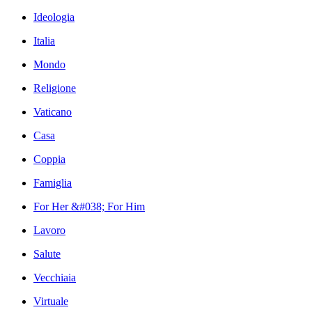
Ideologia
Italia
Mondo
Religione
Vaticano
Casa
Coppia
Famiglia
For Her &#038; For Him
Lavoro
Salute
Vecchiaia
Virtuale