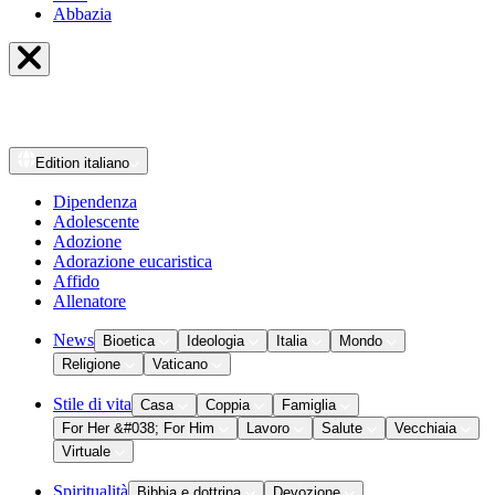
Abbazia
Edition
italiano
Dipendenza
Adolescente
Adozione
Adorazione eucaristica
Affido
Allenatore
News
Bioetica
Ideologia
Italia
Mondo
Religione
Vaticano
Stile di vita
Casa
Coppia
Famiglia
For Her &#038; For Him
Lavoro
Salute
Vecchiaia
Virtuale
Spiritualità
Bibbia e dottrina
Devozione