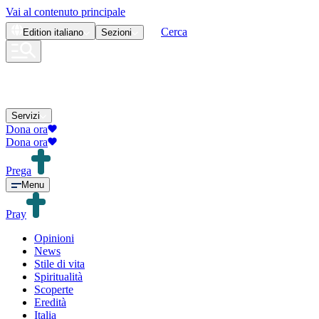
Vai al contenuto principale
Cerca
Edition
italiano
Sezioni
Servizi
Dona ora
Dona ora
Prega
Menu
Pray
Opinioni
News
Stile di vita
Spiritualità
Scoperte
Eredità
Italia