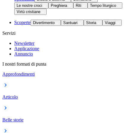
Le nostre croci
Preghiera
Riti
Tempo liturgico
Virtù cristiane
Scoperte
Divertimento
Santuari
Storia
Viaggi
Servizi
Newsletter
Applicazione
Annuncio
I nostri formati di punta
Approfondimenti
Articolo
Belle storie