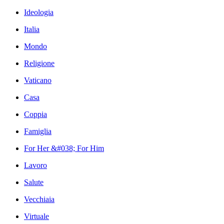
Ideologia
Italia
Mondo
Religione
Vaticano
Casa
Coppia
Famiglia
For Her &#038; For Him
Lavoro
Salute
Vecchiaia
Virtuale