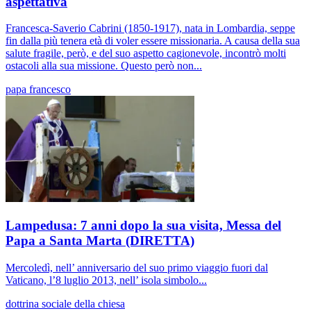
aspettativa
Francesca-Saverio Cabrini (1850-1917), nata in Lombardia, seppe
fin dalla più tenera età di voler essere missionaria. A causa della sua
salute fragile, però, e del suo aspetto cagionevole, incontrò molti
ostacoli alla sua missione. Questo però non...
papa francesco
Lampedusa: 7 anni dopo la sua visita, Messa del
Papa a Santa Marta (DIRETTA)
Mercoledì, nell’ anniversario del suo primo viaggio fuori dal
Vaticano, l’8 luglio 2013, nell’ isola simbolo...
dottrina sociale della chiesa