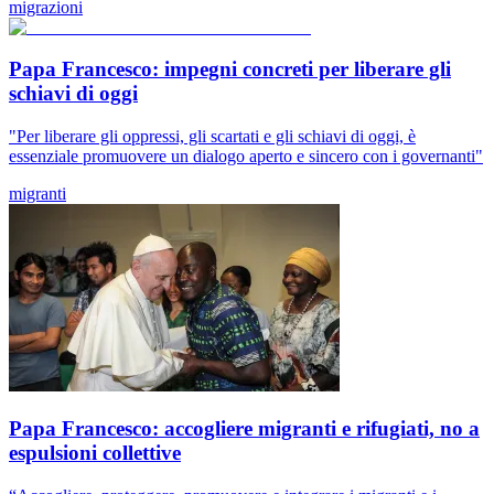
migrazioni
Papa Francesco: impegni concreti per liberare gli
schiavi di oggi
"Per liberare gli oppressi, gli scartati e gli schiavi di oggi, è
essenziale promuovere un dialogo aperto e sincero con i governanti"
migranti
Papa Francesco: accogliere migranti e rifugiati, no a
espulsioni collettive