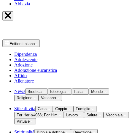
Abbazia
Edition
italiano
Dipendenza
Adolescente
Adozione
Adorazione eucaristica
Affido
Allenatore
News
Bioetica
Ideologia
Italia
Mondo
Religione
Vaticano
Stile di vita
Casa
Coppia
Famiglia
For Her &#038; For Him
Lavoro
Salute
Vecchiaia
Virtuale
Spiritualità
Bibbia e dottrina
Devozione