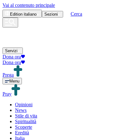
Vai al contenuto principale
Cerca
Edition
italiano
Sezioni
Servizi
Dona ora
Dona ora
Prega
Menu
Pray
Opinioni
News
Stile di vita
Spiritualità
Scoperte
Eredità
Italia