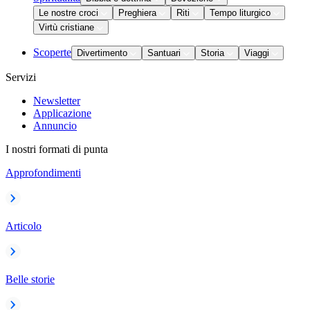
Le nostre croci
Preghiera
Riti
Tempo liturgico
Virtù cristiane
Scoperte
Divertimento
Santuari
Storia
Viaggi
Servizi
Newsletter
Applicazione
Annuncio
I nostri formati di punta
Approfondimenti
Articolo
Belle storie