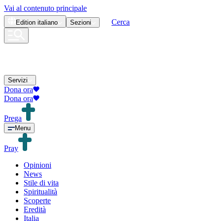
Vai al contenuto principale
Cerca
Edition
italiano
Sezioni
Servizi
Dona ora
Dona ora
Prega
Menu
Pray
Opinioni
News
Stile di vita
Spiritualità
Scoperte
Eredità
Italia