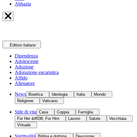
Abbazia
Edition
italiano
Dipendenza
Adolescente
Adozione
Adorazione eucaristica
Affido
Allenatore
News
Bioetica
Ideologia
Italia
Mondo
Religione
Vaticano
Stile di vita
Casa
Coppia
Famiglia
For Her &#038; For Him
Lavoro
Salute
Vecchiaia
Virtuale
Spiritualità
Bibbia e dottrina
Devozione