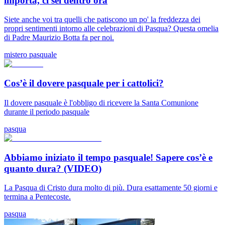
importa, ci sei dentro ora
Siete anche voi tra quelli che patiscono un po' la freddezza dei
propri sentimenti intorno alle celebrazioni di Pasqua? Questa omelia
di Padre Maurizio Botta fa per noi.
mistero pasquale
Cos’è il dovere pasquale per i cattolici?
Il dovere pasquale è l'obbligo di ricevere la Santa Comunione
durante il periodo pasquale
pasqua
Abbiamo iniziato il tempo pasquale! Sapere cos’è e
quanto dura? (VIDEO)
La Pasqua di Cristo dura molto di più. Dura esattamente 50 giorni e
termina a Pentecoste.
pasqua