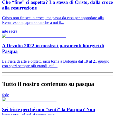
Che “fine” ci aspetta? La stessa di Cristo, dalla croce
alla resurrezione
Cristo non finisce in croce, ma passa da essa per approdare alla
Resurrezione, aprendo anche a noi il...
arte sacra
A Devotio 2022 in mostra i paramenti liturgici di
Pasqua
La Fiera di arte e oggetti sacri torna a Bologna dal 19 al 21 giugno
con spazi sempre più grandi, più...
Tutto il nostro contenuto su pasqua
fede
Sei triste perché non “senti” la Pasqua? Non