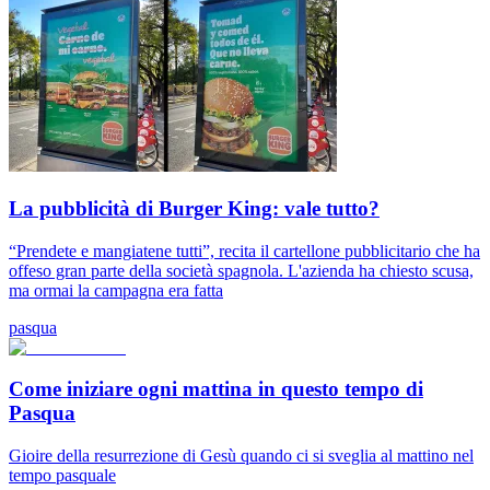
La pubblicità di Burger King: vale tutto?
“Prendete e mangiatene tutti”, recita il cartellone pubblicitario che ha
offeso gran parte della società spagnola. L'azienda ha chiesto scusa,
ma ormai la campagna era fatta
pasqua
Come iniziare ogni mattina in questo tempo di
Pasqua
Gioire della resurrezione di Gesù quando ci si sveglia al mattino nel
tempo pasquale