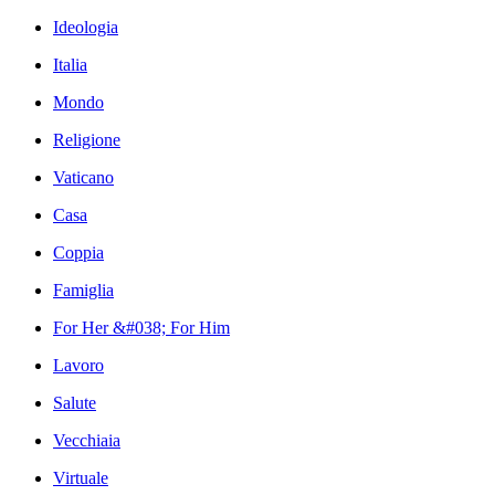
Ideologia
Italia
Mondo
Religione
Vaticano
Casa
Coppia
Famiglia
For Her &#038; For Him
Lavoro
Salute
Vecchiaia
Virtuale