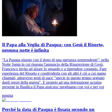
Il Papa alla Veglia di Pasqua: con Gesù il Risorto,
nessuna notte è infinita
"La Pasqua giunge con il dono di una speranza sorprendente": nella
Notte Santa in cui risuona l'annuncio della Risurrezione di Gesù,
Francesco invita ad alzare lo sguardo e a riprendere coraggio. Fare
esperienza del Risorto e condividerla con gli altri è ciò a cui siamo
chiamati, attraverso gesti di pace "specie in questo tempo segnato
dagli orrori della guerra". E proprio ad una delegazione ucraina
presente in Basilica il Papa assicura: preghiamo con voi e per voi
pasqua
Perché la data di Pasqua è fissata secondo un