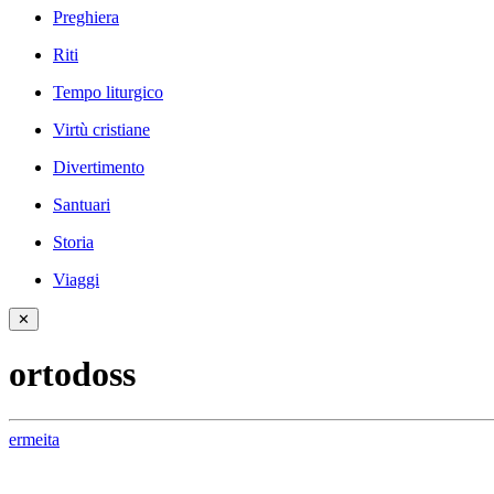
Preghiera
Riti
Tempo liturgico
Virtù cristiane
Divertimento
Santuari
Storia
Viaggi
✕
ortodoss
ermeita