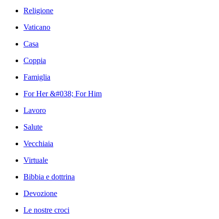
Religione
Vaticano
Casa
Coppia
Famiglia
For Her &#038; For Him
Lavoro
Salute
Vecchiaia
Virtuale
Bibbia e dottrina
Devozione
Le nostre croci