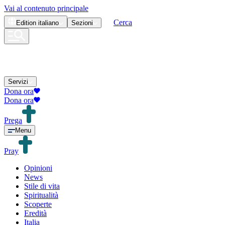
Vai al contenuto principale
Cerca
Edition
italiano
Sezioni
Servizi
Dona ora
Dona ora
Prega
Menu
Pray
Opinioni
News
Stile di vita
Spiritualità
Scoperte
Eredità
Italia