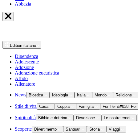
Abbazia
Edition
italiano
Dipendenza
Adolescente
Adozione
Adorazione eucaristica
Affido
Allenatore
News
Bioetica
Ideologia
Italia
Mondo
Religione
Stile di vita
Casa
Coppia
Famiglia
For Her &#038; For
Spiritualità
Bibbia e dottrina
Devozione
Le nostre croci
Scoperte
Divertimento
Santuari
Storia
Viaggi