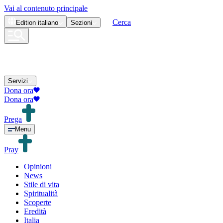
Vai al contenuto principale
Cerca
Edition
italiano
Sezioni
Servizi
Dona ora
Dona ora
Prega
Menu
Pray
Opinioni
News
Stile di vita
Spiritualità
Scoperte
Eredità
Italia