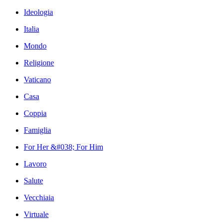
Ideologia
Italia
Mondo
Religione
Vaticano
Casa
Coppia
Famiglia
For Her &#038; For Him
Lavoro
Salute
Vecchiaia
Virtuale