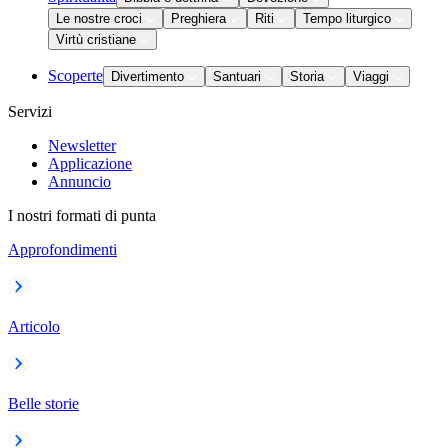
Le nostre croci
Preghiera
Riti
Tempo liturgico
Virtù cristiane
Scoperte
Divertimento
Santuari
Storia
Viaggi
Servizi
Newsletter
Applicazione
Annuncio
I nostri formati di punta
Approfondimenti
Articolo
Belle storie