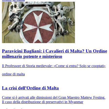
Paravicini Bagliani: i Cavalieri di Malta? Un Ordine
millenario potente e misterioso
Il Professore di Storia medievale: «Come si entra? Solo se cooptati»
ordine di malta
La crisi dell’Ordine di Malta
Come si è arrivati alle dimissioni del Gran Maestro Mattew Festing.
Il caso della distribuzione di preservativi in Myanmar