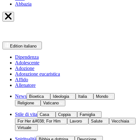
Abbazia
Edition
italiano
Dipendenza
Adolescente
Adozione
Adorazione eucaristica
Affido
Allenatore
News
Bioetica
Ideologia
Italia
Mondo
Religione
Vaticano
Stile di vita
Casa
Coppia
Famiglia
For Her &#038; For Him
Lavoro
Salute
Vecchiaia
Virtuale
Spiritualità
Bibbia e dottrina
Devozione