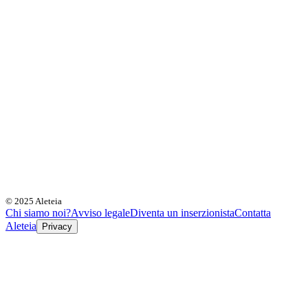
© 2025 Aleteia
Chi siamo noi?
Avviso legale
Diventa un inserzionista
Contatta
Aleteia
Privacy