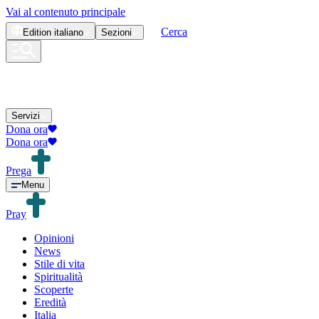
Vai al contenuto principale
Cerca
Edition
italiano
Sezioni
Servizi
Dona ora
Dona ora
Prega
Menu
Pray
Opinioni
News
Stile di vita
Spiritualità
Scoperte
Eredità
Italia