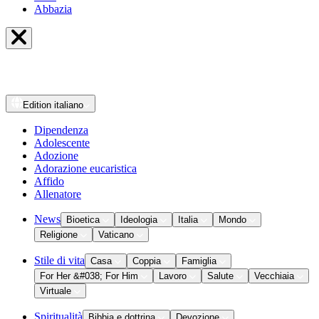
Abbazia
Edition
italiano
Dipendenza
Adolescente
Adozione
Adorazione eucaristica
Affido
Allenatore
News
Bioetica
Ideologia
Italia
Mondo
Religione
Vaticano
Stile di vita
Casa
Coppia
Famiglia
For Her &#038; For Him
Lavoro
Salute
Vecchiaia
Virtuale
Spiritualità
Bibbia e dottrina
Devozione