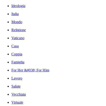
Ideologia
Italia
Mondo
Religione
Vaticano
Casa
Coppia
Famiglia
For Her &#038; For Him
Lavoro
Salute
Vecchiaia
Virtuale