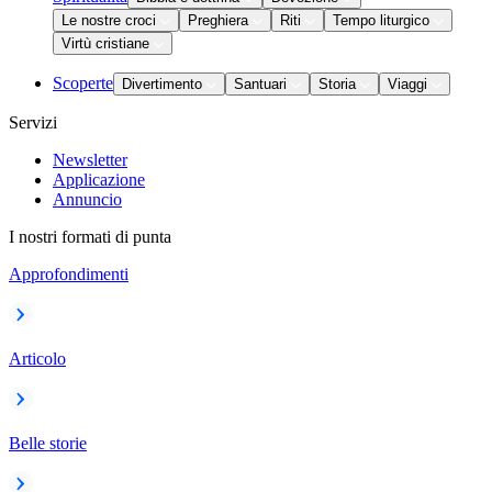
Le nostre croci
Preghiera
Riti
Tempo liturgico
Virtù cristiane
Scoperte
Divertimento
Santuari
Storia
Viaggi
Servizi
Newsletter
Applicazione
Annuncio
I nostri formati di punta
Approfondimenti
Articolo
Belle storie