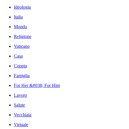
Ideologia
Italia
Mondo
Religione
Vaticano
Casa
Coppia
Famiglia
For Her &#038; For Him
Lavoro
Salute
Vecchiaia
Virtuale