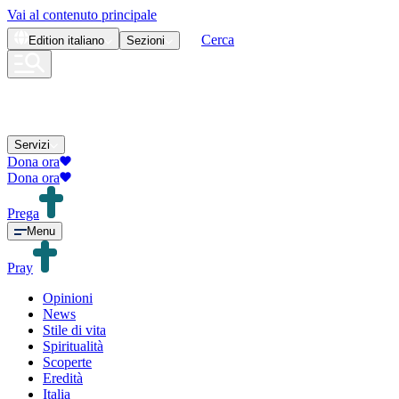
Vai al contenuto principale
Cerca
Edition
italiano
Sezioni
Servizi
Dona ora
Dona ora
Prega
Menu
Pray
Opinioni
News
Stile di vita
Spiritualità
Scoperte
Eredità
Italia