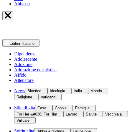
Abbazia
Edition
italiano
Dipendenza
Adolescente
Adozione
Adorazione eucaristica
Affido
Allenatore
News
Bioetica
Ideologia
Italia
Mondo
Religione
Vaticano
Stile di vita
Casa
Coppia
Famiglia
For Her &#038; For Him
Lavoro
Salute
Vecchiaia
Virtuale
Spiritualità
Bibbia e dottrina
Devozione