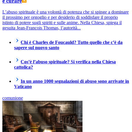
e curare
L’abuso spirituale è una volontà di potenza che si spinge a dominare
il prossimo per orgoglio e per desiderio di soddisfare il proprio
istinto di potere sugli spiriti e sulle anime. Nella Chiesa, spiega il
gesuita Jean-François Thomas, l’autorità...
Chi è Charles de Foucauld? Tutto quello che c’è da
sapere sul nuovo santo
Cos’è l’abuso spirituale? Si verifica nella Chiesa
cattolica?
In un anno 1000 segnalazioni di abuso sono arrivate in
Vaticano
comunione