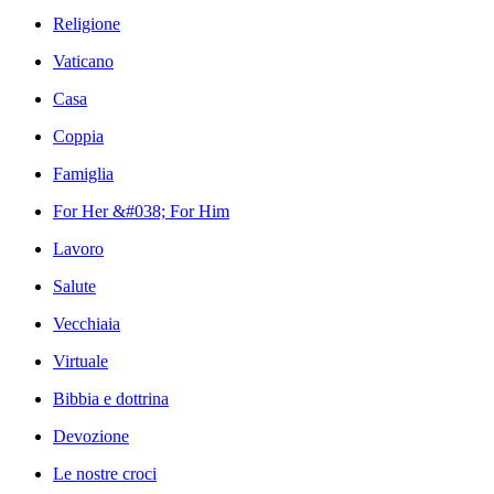
Religione
Vaticano
Casa
Coppia
Famiglia
For Her &#038; For Him
Lavoro
Salute
Vecchiaia
Virtuale
Bibbia e dottrina
Devozione
Le nostre croci