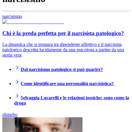
narcisismo
Chi è la preda perfetta per il narcisista patologico?
La dinamica che si instaura tra dipendente affettivo e il narcisista
patologico descritta lucidamente da una psicologa a partire da una
storia vera
Dal narcisismo patologico si può guarire?
Come identificare una personalità narcisistica?
Selvaggia Lucarelli e le relazioni tossiche: sono come la
droga
disturbo