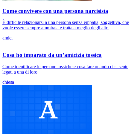
Come convivere con una persona narcisista
È difficile relazionarsi a una persona senza empatia, soggettiva, che
vuole essere sempre ammirata e trattata meglio degli altri
amici
Cosa ho imparato da un’amicizia tossica
Come identificare le persone tossiche e cosa fare quando ci si sente
legati a una di loro
chiesa