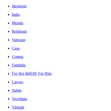
Ideologia
Italia
Mondo
Religione
Vaticano
Casa
Coppia
Famiglia
For Her &#038; For Him
Lavoro
Salute
Vecchiaia
Virtuale