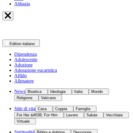
Abbazia
Edition
italiano
Dipendenza
Adolescente
Adozione
Adorazione eucaristica
Affido
Allenatore
News
Bioetica
Ideologia
Italia
Mondo
Religione
Vaticano
Stile di vita
Casa
Coppia
Famiglia
For Her &#038; For Him
Lavoro
Salute
Vecchiaia
Virtuale
Spiritualità
Bibbia e dottrina
Devozione