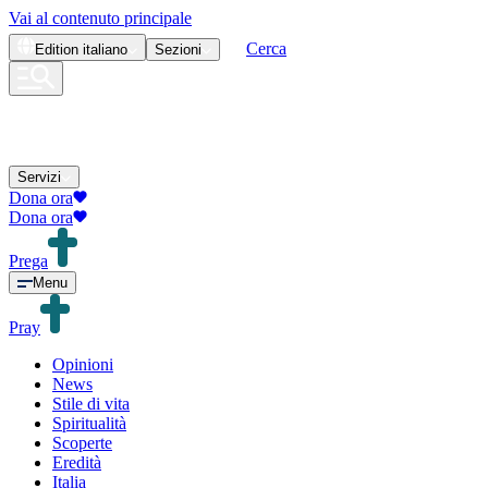
Vai al contenuto principale
Cerca
Edition
italiano
Sezioni
Servizi
Dona ora
Dona ora
Prega
Menu
Pray
Opinioni
News
Stile di vita
Spiritualità
Scoperte
Eredità
Italia