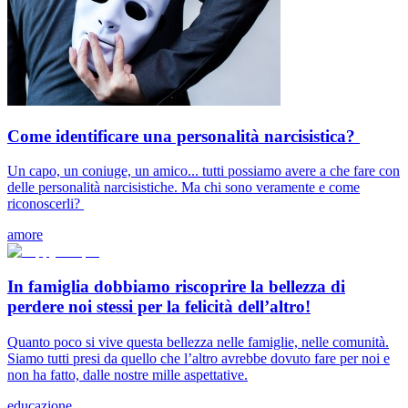
Come identificare una personalità narcisistica?
Un capo, un coniuge, un amico... tutti possiamo avere a che fare con
delle personalità narcisistiche. Ma chi sono veramente e come
riconoscerli?
amore
In famiglia dobbiamo riscoprire la bellezza di
perdere noi stessi per la felicità dell’altro!
Quanto poco si vive questa bellezza nelle famiglie, nelle comunità.
Siamo tutti presi da quello che l’altro avrebbe dovuto fare per noi e
non ha fatto, dalle nostre mille aspettative.
educazione