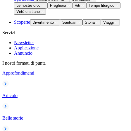
Le nostre croci
Preghiera
Riti
Tempo liturgico
Virtù cristiane
Scoperte
Divertimento
Santuari
Storia
Viaggi
Servizi
Newsletter
Applicazione
Annuncio
I nostri formati di punta
Approfondimenti
Articolo
Belle storie