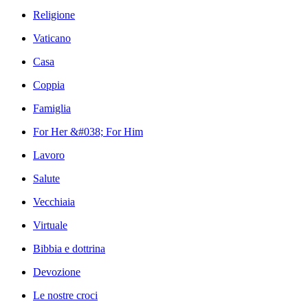
Religione
Vaticano
Casa
Coppia
Famiglia
For Her &#038; For Him
Lavoro
Salute
Vecchiaia
Virtuale
Bibbia e dottrina
Devozione
Le nostre croci