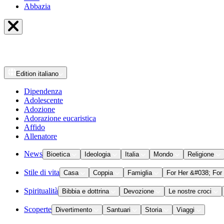
Abbazia
Edition
italiano
Dipendenza
Adolescente
Adozione
Adorazione eucaristica
Affido
Allenatore
News
Bioetica
Ideologia
Italia
Mondo
Religione
Stile di vita
Casa
Coppia
Famiglia
For Her &#038; For
Spiritualità
Bibbia e dottrina
Devozione
Le nostre croci
Scoperte
Divertimento
Santuari
Storia
Viaggi