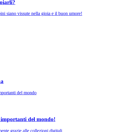
oiarli?
ini siano vissute nella gioia e il buon umore!
na
importanti del mondo
ù importanti del mondo!
ente grazie alle collezioni digitali