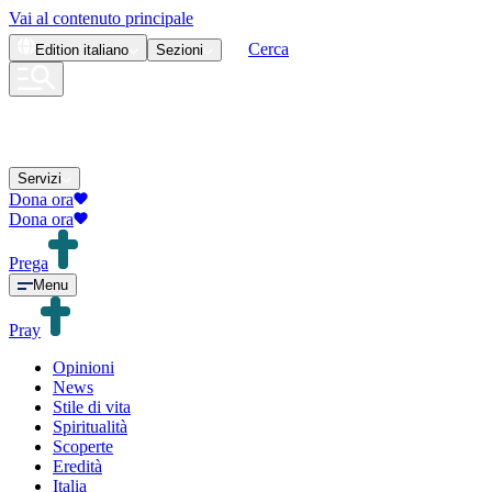
Vai al contenuto principale
Cerca
Edition
italiano
Sezioni
Servizi
Dona ora
Dona ora
Prega
Menu
Pray
Opinioni
News
Stile di vita
Spiritualità
Scoperte
Eredità
Italia