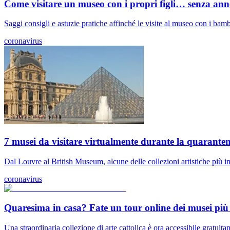
Come visitare un museo con i propri figli… senza ann
Saggi consigli e astuzie pratiche affinché le visite al museo con i bamb
coronavirus
7 musei da visitare virtualmente durante la quarante
Dal Louvre al British Museum, alcune delle collezioni artistiche più 
coronavirus
Quaresima in casa? Fate un tour online dei musei pi
Una straordinaria collezione di arte cattolica è ora accessibile gratuitam