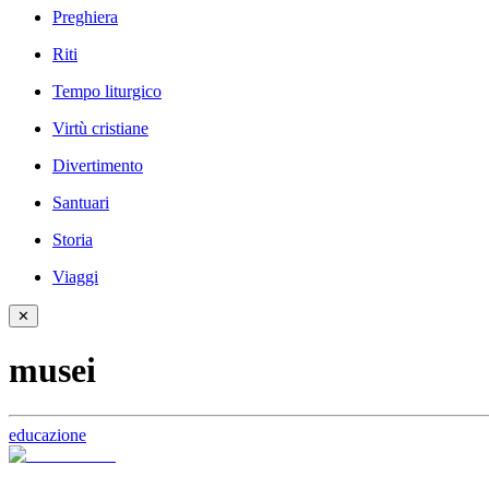
Preghiera
Riti
Tempo liturgico
Virtù cristiane
Divertimento
Santuari
Storia
Viaggi
✕
musei
educazione