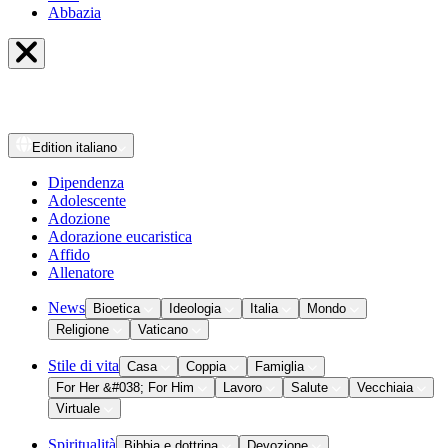
Abbazia
Edition
italiano
Dipendenza
Adolescente
Adozione
Adorazione eucaristica
Affido
Allenatore
News
Bioetica
Ideologia
Italia
Mondo
Religione
Vaticano
Stile di vita
Casa
Coppia
Famiglia
For Her &#038; For Him
Lavoro
Salute
Vecchiaia
Virtuale
Spiritualità
Bibbia e dottrina
Devozione