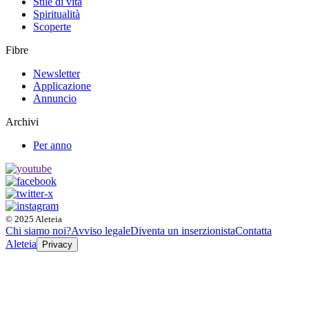
Stile di vita
Spiritualità
Scoperte
Fibre
Newsletter
Applicazione
Annuncio
Archivi
Per anno
© 2025 Aleteia
Chi siamo noi?
Avviso legale
Diventa un inserzionista
Contatta
Aleteia
Privacy