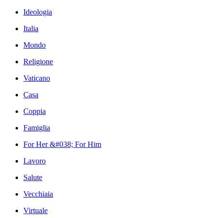
Ideologia
Italia
Mondo
Religione
Vaticano
Casa
Coppia
Famiglia
For Her &#038; For Him
Lavoro
Salute
Vecchiaia
Virtuale