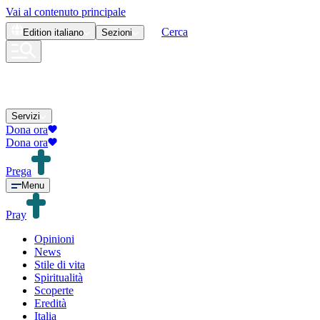
Vai al contenuto principale
Cerca
Edition
italiano
Sezioni
Servizi
Dona ora
Dona ora
Prega
Menu
Pray
Opinioni
News
Stile di vita
Spiritualità
Scoperte
Eredità
Italia