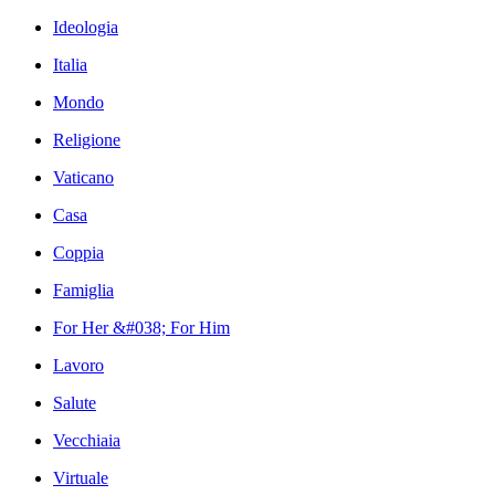
Ideologia
Italia
Mondo
Religione
Vaticano
Casa
Coppia
Famiglia
For Her &#038; For Him
Lavoro
Salute
Vecchiaia
Virtuale