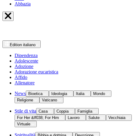
Abbazia
Edition
italiano
Dipendenza
Adolescente
Adozione
Adorazione eucaristica
Affido
Allenatore
News
Bioetica
Ideologia
Italia
Mondo
Religione
Vaticano
Stile di vita
Casa
Coppia
Famiglia
For Her &#038; For Him
Lavoro
Salute
Vecchiaia
Virtuale
Spiritualità
Bibbia e dottrina
Devozione