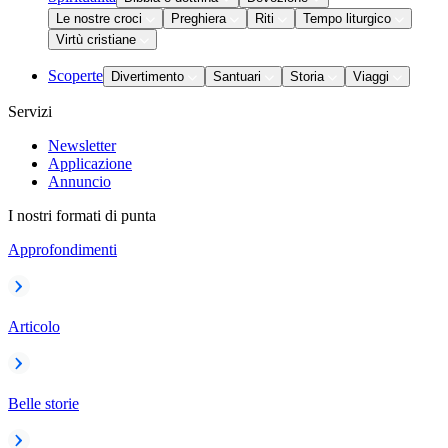
Le nostre croci
Preghiera
Riti
Tempo liturgico
Virtù cristiane
Scoperte
Divertimento
Santuari
Storia
Viaggi
Servizi
Newsletter
Applicazione
Annuncio
I nostri formati di punta
Approfondimenti
Articolo
Belle storie