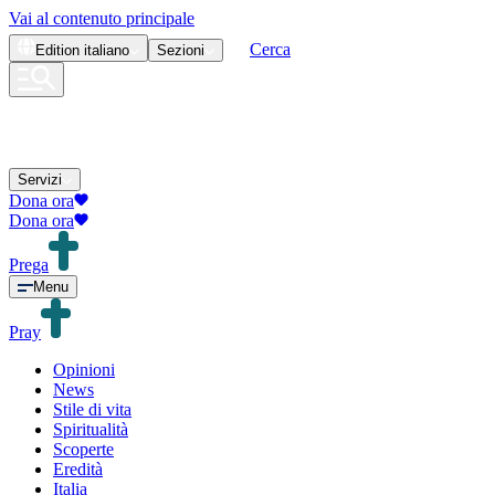
Vai al contenuto principale
Cerca
Edition
italiano
Sezioni
Servizi
Dona ora
Dona ora
Prega
Menu
Pray
Opinioni
News
Stile di vita
Spiritualità
Scoperte
Eredità
Italia