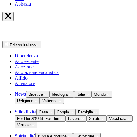
Abbazia
Edition
italiano
Dipendenza
Adolescente
Adozione
Adorazione eucaristica
Affido
Allenatore
News
Bioetica
Ideologia
Italia
Mondo
Religione
Vaticano
Stile di vita
Casa
Coppia
Famiglia
For Her &#038; For Him
Lavoro
Salute
Vecchiaia
Virtuale
Spiritualità
Bibbia e dottrina
Devozione