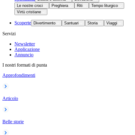
Le nostre croci
Preghiera
Riti
Tempo liturgico
Virtù cristiane
Scoperte
Divertimento
Santuari
Storia
Viaggi
Servizi
Newsletter
Applicazione
Annuncio
I nostri formati di punta
Approfondimenti
Articolo
Belle storie