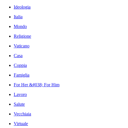
Ideologia
Italia
Mondo
Religione
Vaticano
Casa
Coppia
Famiglia
For Her &#038; For Him
Lavoro
Salute
Vecchiaia
Virtuale