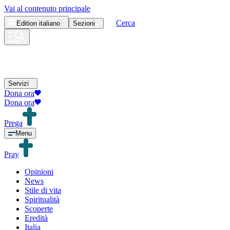
Vai al contenuto principale
Cerca
Edition
italiano
Sezioni
Servizi
Dona ora
Dona ora
Prega
Menu
Pray
Opinioni
News
Stile di vita
Spiritualità
Scoperte
Eredità
Italia