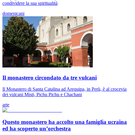
condividere la sua spiritualità
domenicani
Il monastero circondato da tre vulcani
Il Monastero di Santa Catalina ad Arequipa, in Perù, è al crocevia
dei vulcani Misti, Pichu Pichu e Chachani
arte
Questo monastero ha accolto una famiglia ucraina
ed ha scoperto un’orchestra