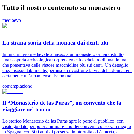
Tutto il nostro contenuto su monastero
medioevo
La strana storia della monaca dai denti blu
In un cimitero medievale annesso a un monastero ormai distrutto,
una scoperta archeologica sorprendente: lo scheletro di una donna
che presentava delle vistose macchioline blu sui denti. Un dettaglio
che, insospettabilmente, permise di ricostruire la vita della donna: era
certamente un’amanuense. Femmina!
contemplazione
Il “Monasterio de las Puras”, un convento che fa
viaggiare nel tempo
Lo storico Monasterio de las Puras apre le porte al pubblico, con
visite guidate per poter ammirare uno dei conventi conservati meglio
in Spagna, con 500 anni di presenza ininterrotta ad Almería, e