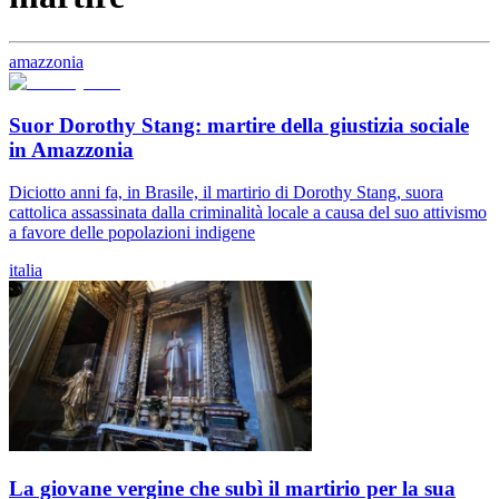
amazzonia
Suor Dorothy Stang: martire della giustizia sociale
in Amazzonia
Diciotto anni fa, in Brasile, il martirio di Dorothy Stang, suora
cattolica assassinata dalla criminalità locale a causa del suo attivismo
a favore delle popolazioni indigene
italia
La giovane vergine che subì il martirio per la sua