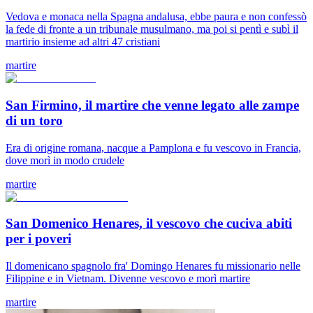
Vedova e monaca nella Spagna andalusa, ebbe paura e non confessò
la fede di fronte a un tribunale musulmano, ma poi si pentì e subì il
martirio insieme ad altri 47 cristiani
martire
San Firmino, il martire che venne legato alle zampe
di un toro
Era di origine romana, nacque a Pamplona e fu vescovo in Francia,
dove morì in modo crudele
martire
San Domenico Henares, il vescovo che cuciva abiti
per i poveri
Il domenicano spagnolo fra' Domingo Henares fu missionario nelle
Filippine e in Vietnam. Divenne vescovo e morì martire
martire