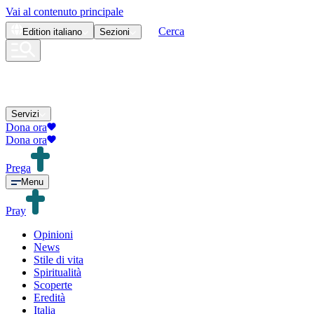
Vai al contenuto principale
Cerca
Edition
italiano
Sezioni
Servizi
Dona ora
Dona ora
Prega
Menu
Pray
Opinioni
News
Stile di vita
Spiritualità
Scoperte
Eredità
Italia