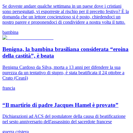
Se doveste andare qualche settimana in un paese dove i cristiani
sono perseguitati, vi esporreste al rischio per il precetto festivo? È la
domanda che un lettore coscienzioso si è posto, chiedendoci un
nostro parere e proponendoci di condividere a nostra volta il tutto.
bambina
Benigna, la bambina brasiliana considerata “eroina
della castità”, è beata
Benigna Cardoso da Silva, morta a 13 anni per difendere la sua
purezza da un tentativo di stupro, è stata beatificata il 24 ottobre a
Crato (Ceará)
francia
“Il martirio di padre Jacques Hamel è provato”
Dichiarazioni ad ACS del postulatore della causa di beatificazione
nel sesto anniversario dell'assassinio del sacerdote francese
guerra cristera