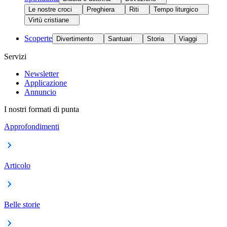
Le nostre croci
Preghiera
Riti
Tempo liturgico
Virtù cristiane
Scoperte
Divertimento
Santuari
Storia
Viaggi
Servizi
Newsletter
Applicazione
Annuncio
I nostri formati di punta
Approfondimenti
Articolo
Belle storie