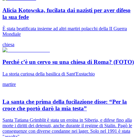
Alicia Kotowska, fucilata dai nazisti per aver difeso
la sua fede
È stata beatificata insieme ad altri martiri polacchi della II Guerra
Mondiale
chiesa
Perché c’è un cervo su una chiesa di Roma? (FOTO)
La storia curiosa della basilica di Sant'Eustachio
martire
La santa che prima della fucilazione disse: “Per la
croce che portò darò la mia testa”
Santa Tatiana Grimblit è stata un eroina in Siberia, e difese fino alla
morte i diritti dei detenuti, anche durante il regime di Stalin. Pagò le
conseguenze con diverse condanne nei lager. Solo nel 1991 è stata
"assolta"