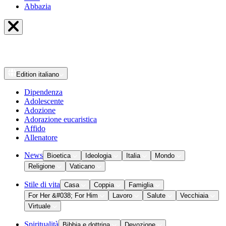
Abbazia
Edition
italiano
Dipendenza
Adolescente
Adozione
Adorazione eucaristica
Affido
Allenatore
News
Bioetica
Ideologia
Italia
Mondo
Religione
Vaticano
Stile di vita
Casa
Coppia
Famiglia
For Her &#038; For Him
Lavoro
Salute
Vecchiaia
Virtuale
Spiritualità
Bibbia e dottrina
Devozione