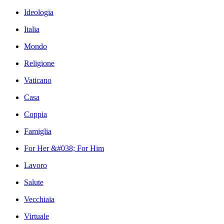
Ideologia
Italia
Mondo
Religione
Vaticano
Casa
Coppia
Famiglia
For Her &#038; For Him
Lavoro
Salute
Vecchiaia
Virtuale