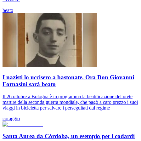
beato
I nazisti lo uccisero a bastonate. Ora Don Giovanni
Fornasini sarà beato
Il 26 ottobre a Bologna è in programma la beatificazione del prete
martire della seconda guerra mondiale, che pagò a caro prezzo i suoi
viaggi in bicicletta per salvare i perseguitati dal regime
coraggio
Santa Aurea da Córdoba, un esempio per i codardi