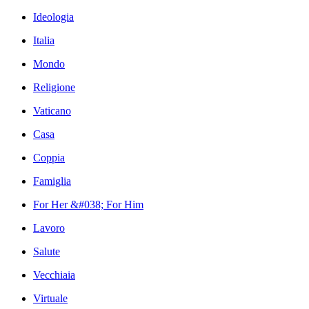
Ideologia
Italia
Mondo
Religione
Vaticano
Casa
Coppia
Famiglia
For Her &#038; For Him
Lavoro
Salute
Vecchiaia
Virtuale