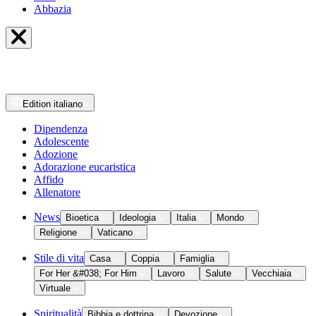
Abbazia
Edition
italiano
Dipendenza
Adolescente
Adozione
Adorazione eucaristica
Affido
Allenatore
News
Bioetica
Ideologia
Italia
Mondo
Religione
Vaticano
Stile di vita
Casa
Coppia
Famiglia
For Her &#038; For Him
Lavoro
Salute
Vecchiaia
Virtuale
Spiritualità
Bibbia e dottrina
Devozione