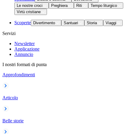
Le nostre croci
Preghiera
Riti
Tempo liturgico
Virtù cristiane
Scoperte
Divertimento
Santuari
Storia
Viaggi
Servizi
Newsletter
Applicazione
Annuncio
I nostri formati di punta
Approfondimenti
Articolo
Belle storie