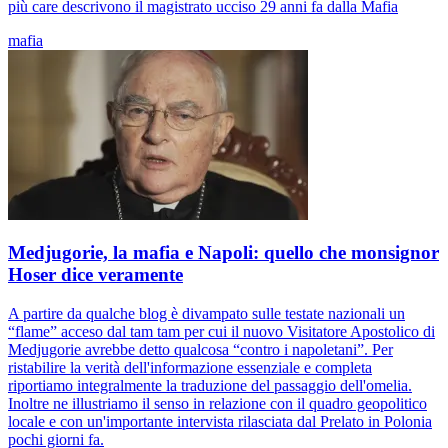
più care descrivono il magistrato ucciso 29 anni fa dalla Mafia
mafia
Medjugorie, la mafia e Napoli: quello che monsignor
Hoser dice veramente
A partire da qualche blog è divampato sulle testate nazionali un
“flame” acceso dal tam tam per cui il nuovo Visitatore Apostolico di
Medjugorie avrebbe detto qualcosa “contro i napoletani”. Per
ristabilire la verità dell'informazione essenziale e completa
riportiamo integralmente la traduzione del passaggio dell'omelia.
Inoltre ne illustriamo il senso in relazione con il quadro geopolitico
locale e con un'importante intervista rilasciata dal Prelato in Polonia
pochi giorni fa.