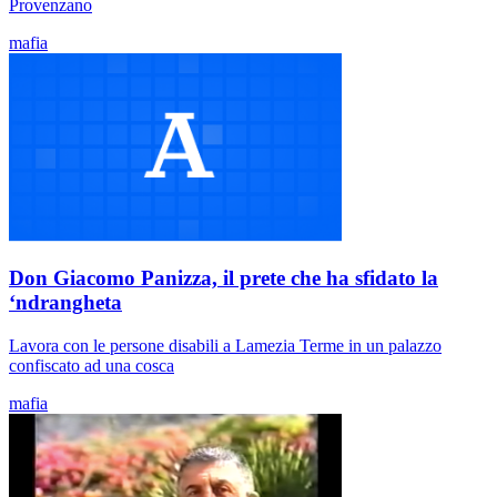
Provenzano
mafia
Don Giacomo Panizza, il prete che ha sfidato la
‘ndrangheta
Lavora con le persone disabili a Lamezia Terme in un palazzo
confiscato ad una cosca
mafia