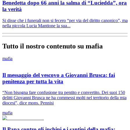
Benedetta dopo 66 anni la salma di “Luciedda”, ora
la verità
Si disse che i funerali non si fecero “per via del diritto canonico”, ma
nella piccola Lucia Mantione la sua...
Tutto il nostro contenuto su mafia
mafia
Il messaggio del vescovo a Giovanni Brusca: fai
penitenza per tutta la vita
“Non bisogna fare confusione tra pentito e convertito. Dei suoi 150
delitti Giovanni Brusca ne ha commessi molti nel territorio della mia
diocesi”, dice mons. Pennisi
mafia
Il Papa contro gli inchini e i santini della mafia: