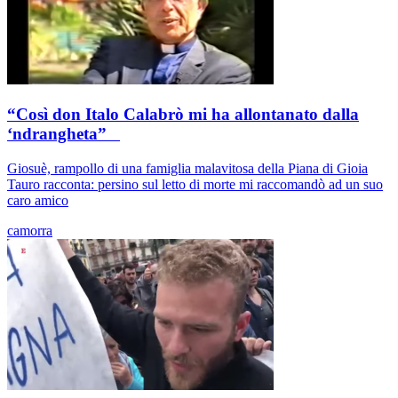
“Così don Italo Calabrò mi ha allontanato dalla
‘ndrangheta”
Giosuè, rampollo di una famiglia malavitosa della Piana di Gioia
Tauro racconta: persino sul letto di morte mi raccomandò ad un suo
caro amico
camorra