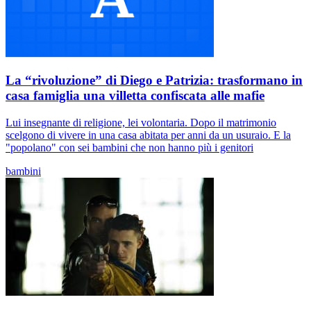
La “rivoluzione” di Diego e Patrizia: trasformano in
casa famiglia una villetta confiscata alle mafie
Lui insegnante di religione, lei volontaria. Dopo il matrimonio
scelgono di vivere in una casa abitata per anni da un usuraio. E la
"popolano" con sei bambini che non hanno più i genitori
bambini