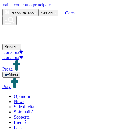
Vai al contenuto principale
Cerca
Edition
italiano
Sezioni
Servizi
Dona ora
Dona ora
Prega
Menu
Pray
Opinioni
News
Stile di vita
Spiritualità
Scoperte
Eredità
Italia