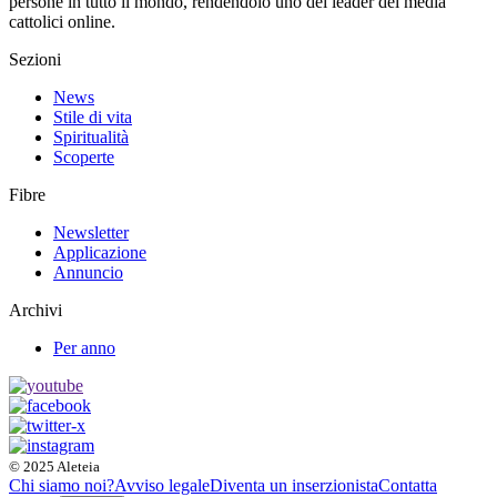
persone in tutto il mondo, rendendolo uno dei leader dei media
cattolici online.
Sezioni
News
Stile di vita
Spiritualità
Scoperte
Fibre
Newsletter
Applicazione
Annuncio
Archivi
Per anno
© 2025 Aleteia
Chi siamo noi?
Avviso legale
Diventa un inserzionista
Contatta