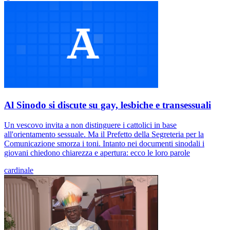
Al Sinodo si discute su gay, lesbiche e transessuali
Un vescovo invita a non distinguere i cattolici in base
all'orientamento sessuale. Ma il Prefetto della Segreteria per la
Comunicazione smorza i toni. Intanto nei documenti sinodali i
giovani chiedono chiarezza e apertura: ecco le loro parole
cardinale