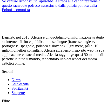
Se venisse riconosciuto, aprirebbe la strada alla canonizzazione di
questo sacerdote polacco assassinato dalla polizia politica della
Polonia comunista
Lanciato nel 2013, Aleteia è un quotidiano di informazione gratuito
su internet. Il sito è pubblicato in sei lingue (francese, inglese,
portoghese, spagnolo, polacco e sloveno). Ogni mese, più di 10
milioni di lettori consultano Aleteia attraverso il suo sito web, la sua
applicazione e i social media. Aleteia raggiunge quasi 50 milioni di
persone in tutto il mondo, rendendolo uno dei leader dei media
cattolici online.
Sezioni
News
Stile di vita
Spiritualità
Scoperte
Fibre