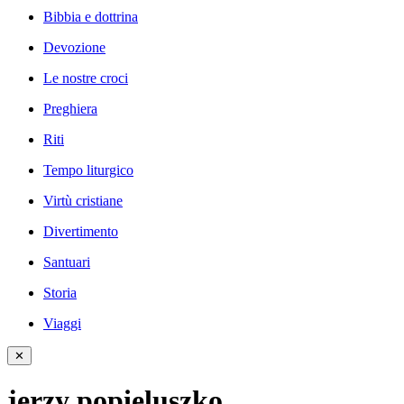
Bibbia e dottrina
Devozione
Le nostre croci
Preghiera
Riti
Tempo liturgico
Virtù cristiane
Divertimento
Santuari
Storia
Viaggi
✕
jerzy popieluszko