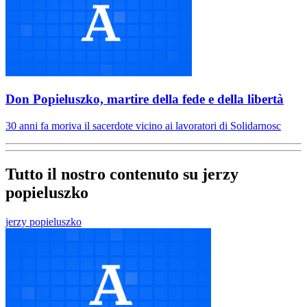
Don Popieluszko, martire della fede e della libertà
30 anni fa moriva il sacerdote vicino ai lavoratori di Solidarnosc
Tutto il nostro contenuto su jerzy
popieluszko
jerzy popieluszko