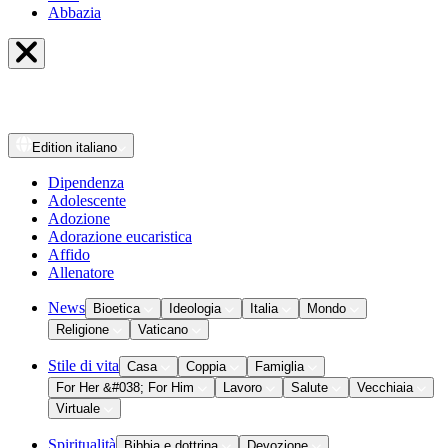
Abbazia
Edition
italiano
Dipendenza
Adolescente
Adozione
Adorazione eucaristica
Affido
Allenatore
News
Bioetica
Ideologia
Italia
Mondo
Religione
Vaticano
Stile di vita
Casa
Coppia
Famiglia
For Her &#038; For Him
Lavoro
Salute
Vecchiaia
Virtuale
Spiritualità
Bibbia e dottrina
Devozione