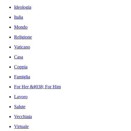
Ideologia
Italia
Mondo
Religione
Vaticano
Casa
Coppia
Famiglia
For Her &#038; For Him
Lavoro
Salute
Vecchiaia
Virtuale