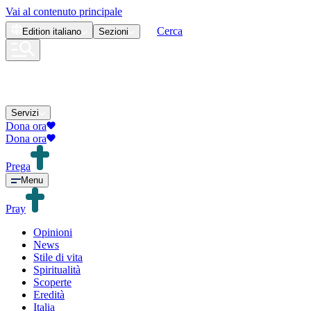
Vai al contenuto principale
Cerca
Edition
italiano
Sezioni
Servizi
Dona ora
Dona ora
Prega
Menu
Pray
Opinioni
News
Stile di vita
Spiritualità
Scoperte
Eredità
Italia