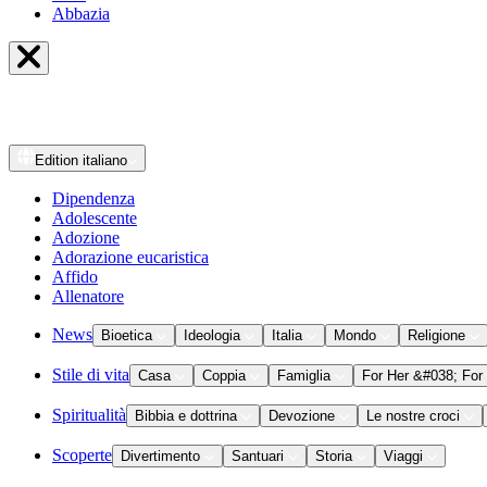
Abbazia
Edition
italiano
Dipendenza
Adolescente
Adozione
Adorazione eucaristica
Affido
Allenatore
News
Bioetica
Ideologia
Italia
Mondo
Religione
Stile di vita
Casa
Coppia
Famiglia
For Her &#038; For
Spiritualità
Bibbia e dottrina
Devozione
Le nostre croci
Scoperte
Divertimento
Santuari
Storia
Viaggi