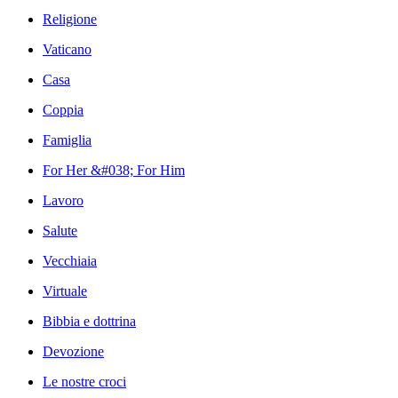
Religione
Vaticano
Casa
Coppia
Famiglia
For Her &#038; For Him
Lavoro
Salute
Vecchiaia
Virtuale
Bibbia e dottrina
Devozione
Le nostre croci