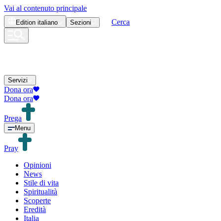
Vai al contenuto principale
Cerca
Edition
italiano
Sezioni
Servizi
Dona ora
Dona ora
Prega
Menu
Pray
Opinioni
News
Stile di vita
Spiritualità
Scoperte
Eredità
Italia