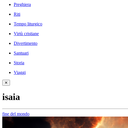
Preghiera
Riti
Tempo liturgico
Virtù cristiane
Divertimento
Santuari
Storia
Viaggi
✕
isaia
fine del mondo