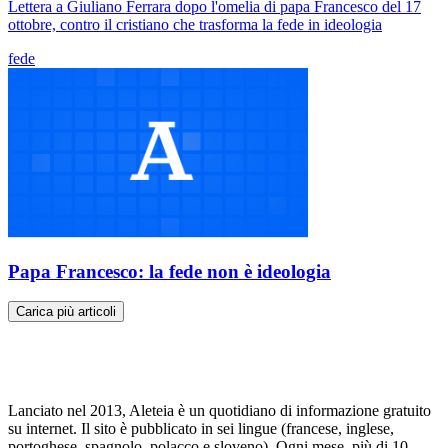
Lettera a Giuliano Ferrara dopo l'omelia di papa Francesco del 17
ottobre, contro il cristiano che trasforma la fede in ideologia
fede
Papa Francesco: la fede non è ideologia
Carica più articoli
Lanciato nel 2013, Aleteia è un quotidiano di informazione gratuito
su internet. Il sito è pubblicato in sei lingue (francese, inglese,
portoghese, spagnolo, polacco e sloveno). Ogni mese, più di 10