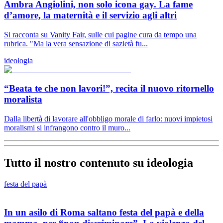
Ambra Angiolini, non solo icona gay. La fame
d’amore, la maternità e il servizio agli altri
Si racconta su Vanity Fair, sulle cui pagine cura da tempo una
rubrica. "Ma la vera sensazione di sazietà fu...
ideologia
“Beata te che non lavori!”, recita il nuovo ritornello
moralista
Dalla libertà di lavorare all'obbligo morale di farlo: nuovi impietosi
moralismi si infrangono contro il muro...
Tutto il nostro contenuto su ideologia
festa del papà
In un asilo di Roma saltano festa del papà e della