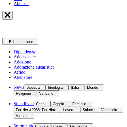
Abbazia
Edition
italiano
Dipendenza
Adolescente
Adozione
Adorazione eucaristica
Affido
Allenatore
News
Bioetica
Ideologia
Italia
Mondo
Religione
Vaticano
Stile di vita
Casa
Coppia
Famiglia
For Her &#038; For Him
Lavoro
Salute
Vecchiaia
Virtuale
Spiritualità
Bibbia e dottrina
Devozione