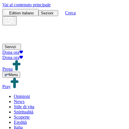
Vai al contenuto principale
Cerca
Edition
italiano
Sezioni
Servizi
Dona ora
Dona ora
Prega
Menu
Pray
Opinioni
News
Stile di vita
Spiritualità
Scoperte
Eredità
Italia