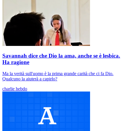
Savannah dice che Dio la ama, anche se è lesbica.
Ha ragione
Ma la verità sull'uomo è la prima grande carità che ci fa Dio.
Qualcuno la aiuterà a capirlo?
charlie hebdo