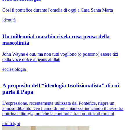
Così il pontefice durante l'omelia di oggi a Casa Santa Marta
identità
Un millennial maschio rivela cosa pensa della
mascolinità
John Wayne è out, ma non tutti vogliono (o possono) essere tizi
dalla voce dolce in jeans attillati
ecclesiologia
A proposito dell’“ideologia tradizionalista” di cui
parla il Papa
L'espressione, recentemente utilizzata dal Pontefice, riapre un
annoso dibattito: cerchiamo di fare chiarezza indicando il nesso tra
dottrina e liturgia, nonché la continuità tra i pontificati romani
diritti lgbt