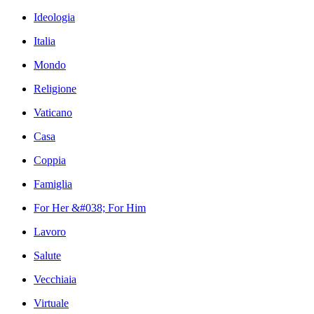
Ideologia
Italia
Mondo
Religione
Vaticano
Casa
Coppia
Famiglia
For Her &#038; For Him
Lavoro
Salute
Vecchiaia
Virtuale