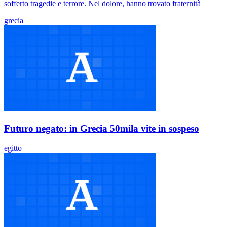
sofferto tragedie e terrore. Nel dolore, hanno trovato fraternità
grecia
Futuro negato: in Grecia 50mila vite in sospeso
egitto