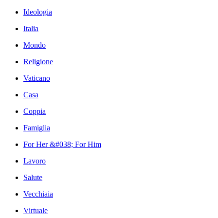
Ideologia
Italia
Mondo
Religione
Vaticano
Casa
Coppia
Famiglia
For Her &#038; For Him
Lavoro
Salute
Vecchiaia
Virtuale