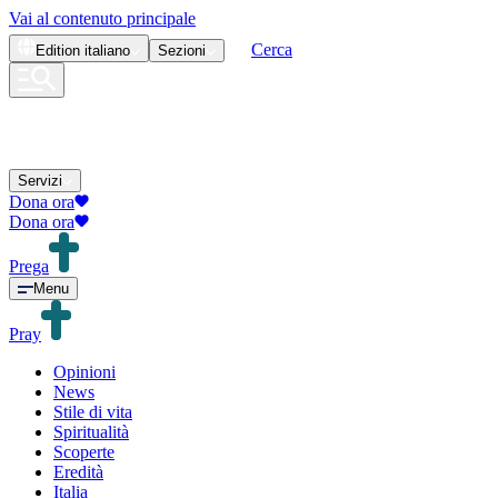
Vai al contenuto principale
Cerca
Edition
italiano
Sezioni
Servizi
Dona ora
Dona ora
Prega
Menu
Pray
Opinioni
News
Stile di vita
Spiritualità
Scoperte
Eredità
Italia