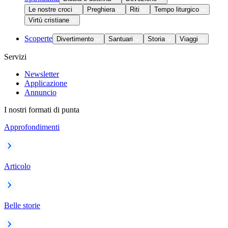
Le nostre croci
Preghiera
Riti
Tempo liturgico
Virtù cristiane
Scoperte
Divertimento
Santuari
Storia
Viaggi
Servizi
Newsletter
Applicazione
Annuncio
I nostri formati di punta
Approfondimenti
Articolo
Belle storie