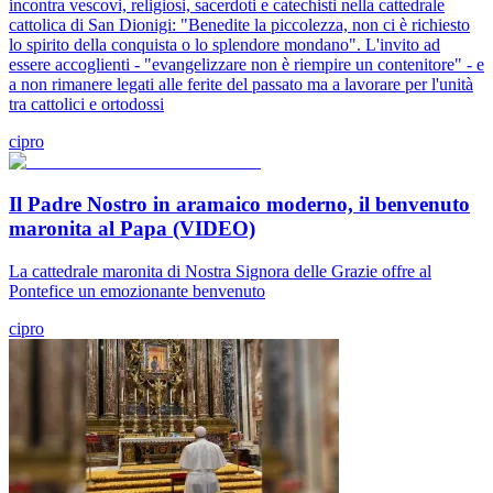
incontra vescovi, religiosi, sacerdoti e catechisti nella cattedrale
cattolica di San Dionigi: "Benedite la piccolezza, non ci è richiesto
lo spirito della conquista o lo splendore mondano". L'invito ad
essere accoglienti - "evangelizzare non è riempire un contenitore" - e
a non rimanere legati alle ferite del passato ma a lavorare per l'unità
tra cattolici e ortodossi
cipro
Il Padre Nostro in aramaico moderno, il benvenuto
maronita al Papa (VIDEO)
La cattedrale maronita di Nostra Signora delle Grazie offre al
Pontefice un emozionante benvenuto
cipro