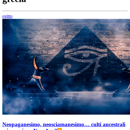
egitto
Neopaganesimo, neosciamanesimo… culti ancestrali