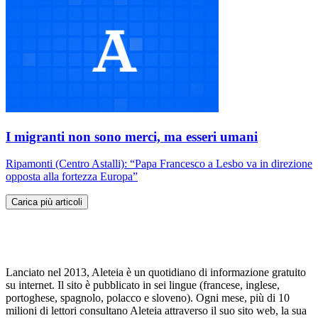
I migranti non sono merci, ma esseri umani
Ripamonti (Centro Astalli): “Papa Francesco a Lesbo va in direzione
opposta alla fortezza Europa”
Carica più articoli
Lanciato nel 2013, Aleteia è un quotidiano di informazione gratuito
su internet. Il sito è pubblicato in sei lingue (francese, inglese,
portoghese, spagnolo, polacco e sloveno). Ogni mese, più di 10
milioni di lettori consultano Aleteia attraverso il suo sito web, la sua