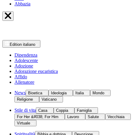
Abbazia
Edition
italiano
Dipendenza
Adolescente
Adozione
Adorazione eucaristica
Affido
Allenatore
News
Bioetica
Ideologia
Italia
Mondo
Religione
Vaticano
Stile di vita
Casa
Coppia
Famiglia
For Her &#038; For Him
Lavoro
Salute
Vecchiaia
Virtuale
Spiritualità
Bibbia e dottrina
Devozione