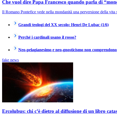
Che vuol dire Papa Francesco quando parla di “mo
Il Romano Pontefice vede nella mondanità una perversione della vita 
Grandi teologi del XX secolo: Henri De Lubac (1/6)
Perché i cardinali usano il rosso?
Neo-pelagianesimo e neo-gnosticismo non comprendono l
fake news
Ercolubus: chi c’è dietro al diffusione di un libro catas