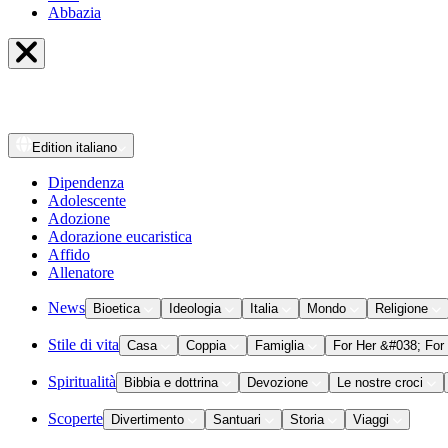
Abbazia
Edition
italiano
Dipendenza
Adolescente
Adozione
Adorazione eucaristica
Affido
Allenatore
News
Bioetica
Ideologia
Italia
Mondo
Religione
Stile di vita
Casa
Coppia
Famiglia
For Her &#038; For
Spiritualità
Bibbia e dottrina
Devozione
Le nostre croci
Scoperte
Divertimento
Santuari
Storia
Viaggi