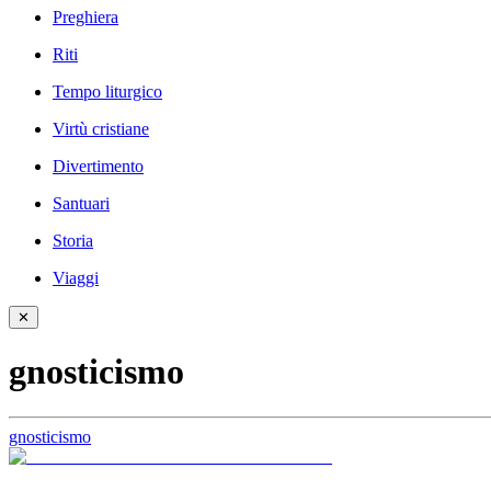
Preghiera
Riti
Tempo liturgico
Virtù cristiane
Divertimento
Santuari
Storia
Viaggi
✕
gnosticismo
gnosticismo