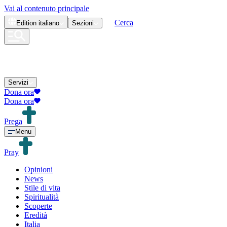
Vai al contenuto principale
Cerca
Edition
italiano
Sezioni
Servizi
Dona ora
Dona ora
Prega
Menu
Pray
Opinioni
News
Stile di vita
Spiritualità
Scoperte
Eredità
Italia