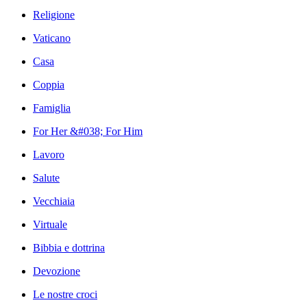
Religione
Vaticano
Casa
Coppia
Famiglia
For Her &#038; For Him
Lavoro
Salute
Vecchiaia
Virtuale
Bibbia e dottrina
Devozione
Le nostre croci