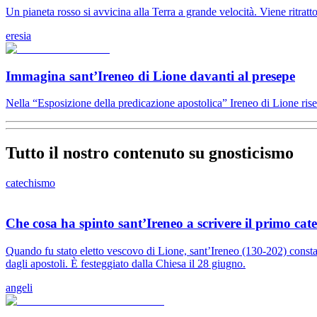
Un pianeta rosso si avvicina alla Terra a grande velocità. Viene ritratto 
eresia
Immagina sant’Ireneo di Lione davanti al presepe
Nella “Esposizione della predicazione apostolica” Ireneo di Lione riser
Tutto il nostro contenuto su gnosticismo
catechismo
Che cosa ha spinto sant’Ireneo a scrivere il primo cat
Quando fu stato eletto vescovo di Lione, sant’Ireneo (130-202) constatò 
dagli apostoli. È festeggiato dalla Chiesa il 28 giugno.
angeli