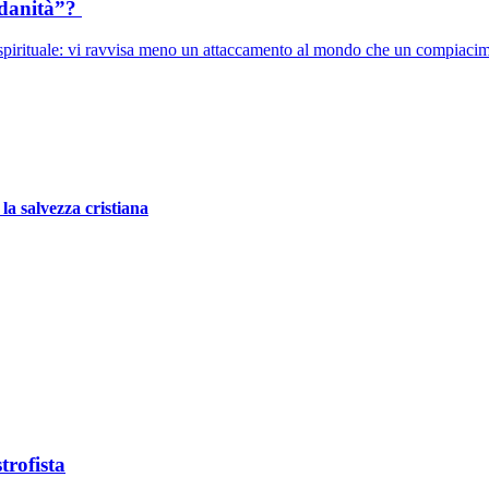
ndanità”?
spirituale: vi ravvisa meno un attaccamento al mondo che un compiacime
a salvezza cristiana
trofista