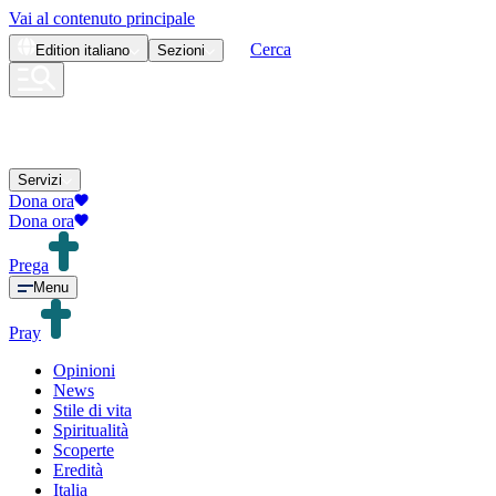
Vai al contenuto principale
Cerca
Edition
italiano
Sezioni
Servizi
Dona ora
Dona ora
Prega
Menu
Pray
Opinioni
News
Stile di vita
Spiritualità
Scoperte
Eredità
Italia