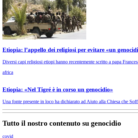
Etiopia: l’appello dei religiosi per evitare «un genoc
Diversi capi religiosi etiopi hanno recentemente scritto a papa Francesc
africa
Etiopia: «Nel Tigré è in corso un genocidio»
Una fonte presente in loco ha dichiarato ad Aiuto alla Chiesa che Soffre 
Tutto il nostro contenuto su genocidio
covid