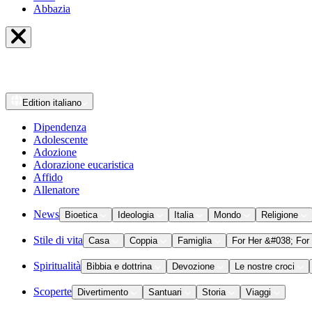
Abbazia
Edition
italiano
Dipendenza
Adolescente
Adozione
Adorazione eucaristica
Affido
Allenatore
News
Bioetica
Ideologia
Italia
Mondo
Religione
Stile di vita
Casa
Coppia
Famiglia
For Her &#038; For
Spiritualità
Bibbia e dottrina
Devozione
Le nostre croci
Scoperte
Divertimento
Santuari
Storia
Viaggi