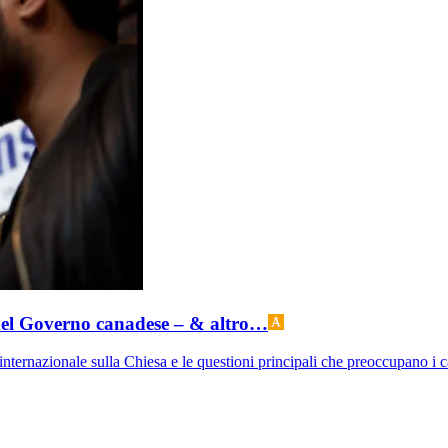
 del Governo canadese – & altro…
 internazionale sulla Chiesa e le questioni principali che preoccupano i ca