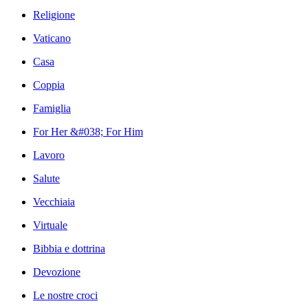
Religione
Vaticano
Casa
Coppia
Famiglia
For Her &#038; For Him
Lavoro
Salute
Vecchiaia
Virtuale
Bibbia e dottrina
Devozione
Le nostre croci