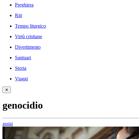
Preghiera
Riti
Tempo liturgico
Virtù cristiane
Divertimento
Santuari
Storia
Viaggi
✕
genocidio
assisi