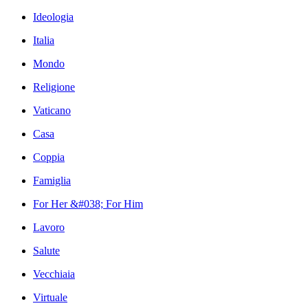
Ideologia
Italia
Mondo
Religione
Vaticano
Casa
Coppia
Famiglia
For Her &#038; For Him
Lavoro
Salute
Vecchiaia
Virtuale