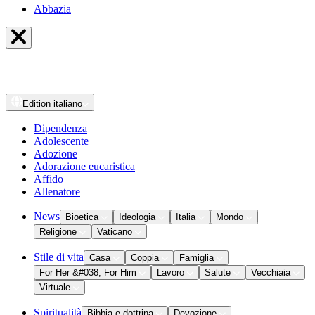
Abbazia
Edition
italiano
Dipendenza
Adolescente
Adozione
Adorazione eucaristica
Affido
Allenatore
News
Bioetica
Ideologia
Italia
Mondo
Religione
Vaticano
Stile di vita
Casa
Coppia
Famiglia
For Her &#038; For Him
Lavoro
Salute
Vecchiaia
Virtuale
Spiritualità
Bibbia e dottrina
Devozione