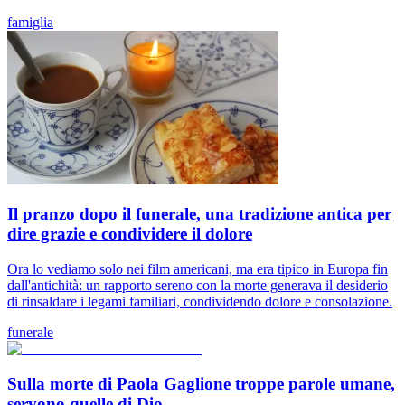
famiglia
Il pranzo dopo il funerale, una tradizione antica per
dire grazie e condividere il dolore
Ora lo vediamo solo nei film americani, ma era tipico in Europa fin
dall'antichità: un rapporto sereno con la morte generava il desiderio
di rinsaldare i legami familiari, condividendo dolore e consolazione.
funerale
Sulla morte di Paola Gaglione troppe parole umane,
servono quelle di Dio