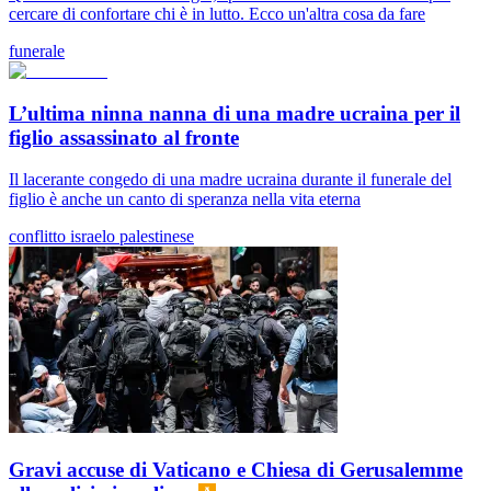
cercare di confortare chi è in lutto. Ecco un'altra cosa da fare
funerale
L’ultima ninna nanna di una madre ucraina per il
figlio assassinato al fronte
Il lacerante congedo di una madre ucraina durante il funerale del
figlio è anche un canto di speranza nella vita eterna
conflitto israelo palestinese
Gravi accuse di Vaticano e Chiesa di Gerusalemme