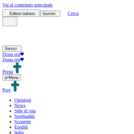
Vai al contenuto principale
Cerca
Edition
italiano
Sezioni
Servizi
Dona ora
Dona ora
Prega
Menu
Pray
Opinioni
News
Stile di vita
Spiritualità
Scoperte
Eredità
Italia