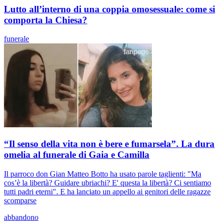
Lutto all’interno di una coppia omosessuale: come si
comporta la Chiesa?
funerale
“Il senso della vita non è bere e fumarsela”. La dura
omelia al funerale di Gaia e Camilla
Il parroco don Gian Matteo Botto ha usato parole taglienti: "Ma
cos’è la libertà? Guidare ubriachi? E' questa la libertà? Ci sentiamo
tutti padri eterni". E ha lanciato un appello ai genitori delle ragazze
scomparse
abbandono