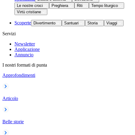
Le nostre croci
Preghiera
Riti
Tempo liturgico
Virtù cristiane
Scoperte
Divertimento
Santuari
Storia
Viaggi
Servizi
Newsletter
Applicazione
Annuncio
I nostri formati di punta
Approfondimenti
Articolo
Belle storie