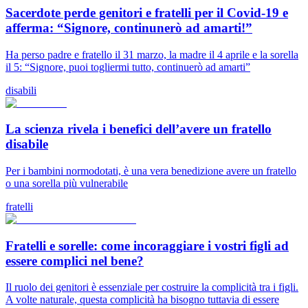
Sacerdote perde genitori e fratelli per il Covid-19 e
afferma: “Signore, continunerò ad amarti!”
Ha perso padre e fratello il 31 marzo, la madre il 4 aprile e la sorella
il 5: “Signore, puoi togliermi tutto, continuerò ad amarti”
disabili
La scienza rivela i benefici dell’avere un fratello
disabile
Per i bambini normodotati, è una vera benedizione avere un fratello
o una sorella più vulnerabile
fratelli
Fratelli e sorelle: come incoraggiare i vostri figli ad
essere complici nel bene?
Il ruolo dei genitori è essenziale per costruire la complicità tra i figli.
A volte naturale, questa complicità ha bisogno tuttavia di essere