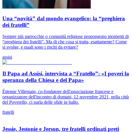
Una “novità” dal mondo evangelico: la “preghiera
dei fratelli”
Sempre più parrocchie o comunità religiose propongono momenti di
“preghiera dei fratelli”. Ma di che cosa si tratta, esattamente? Come
si svolge, e quali sono i rischi da evitare?
assisi
Il Papa ad Assisi, intervista a “Fratello”: «I poveri la
speranza della Chiesa e del Papa»
Étienne Villemain, co-fondatore dell'associazione francese e
organizzatore dell'incontro di domani, 12 novembre 2021, nella città
del Poverello, ci parla delle sfide in ballo.
fratelli
Jessie, Jestonie e Jerson, tre fratelli ordinati preti