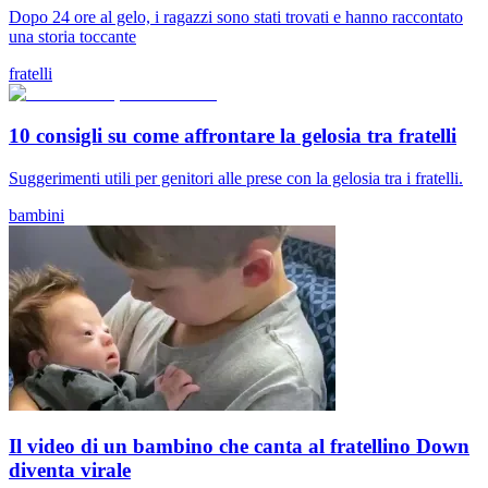
Dopo 24 ore al gelo, i ragazzi sono stati trovati e hanno raccontato
una storia toccante
fratelli
10 consigli su come affrontare la gelosia tra fratelli
Suggerimenti utili per genitori alle prese con la gelosia tra i fratelli.
bambini
Il video di un bambino che canta al fratellino Down
diventa virale