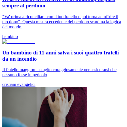
sempre al perdono
"Va' prima a riconciliarti con il tuo fratello e poi torna ad offrire il
tuo dono". Questa misura eccedente del perdono scardina la logica
del mondo.
bambino
Un bambino di 11 anni salva i suoi quattro fratelli
da un incendio
Il fratello maggiore ha agito coraggiosamente per assicurarsi che
nessuno fosse in pericolo
cristiani evangelici