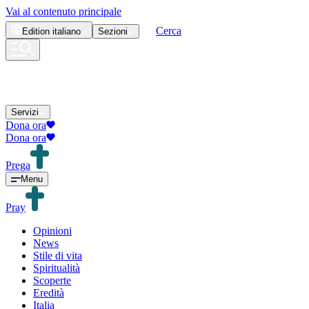
Vai al contenuto principale
Cerca
Edition
italiano
Sezioni
Servizi
Dona ora
Dona ora
Prega
Menu
Pray
Opinioni
News
Stile di vita
Spiritualità
Scoperte
Eredità
Italia