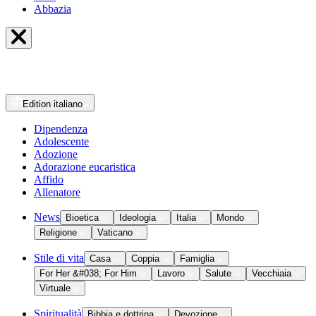
Abbazia
Edition
italiano
Dipendenza
Adolescente
Adozione
Adorazione eucaristica
Affido
Allenatore
News
Bioetica
Ideologia
Italia
Mondo
Religione
Vaticano
Stile di vita
Casa
Coppia
Famiglia
For Her &#038; For Him
Lavoro
Salute
Vecchiaia
Virtuale
Spiritualità
Bibbia e dottrina
Devozione