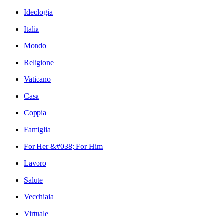
Ideologia
Italia
Mondo
Religione
Vaticano
Casa
Coppia
Famiglia
For Her &#038; For Him
Lavoro
Salute
Vecchiaia
Virtuale