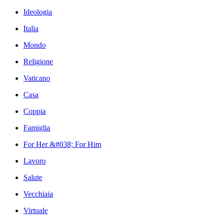
Ideologia
Italia
Mondo
Religione
Vaticano
Casa
Coppia
Famiglia
For Her &#038; For Him
Lavoro
Salute
Vecchiaia
Virtuale