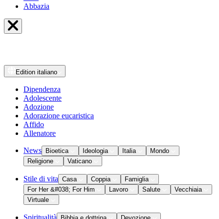
Abbazia
Edition
italiano
Dipendenza
Adolescente
Adozione
Adorazione eucaristica
Affido
Allenatore
News
Bioetica
Ideologia
Italia
Mondo
Religione
Vaticano
Stile di vita
Casa
Coppia
Famiglia
For Her &#038; For Him
Lavoro
Salute
Vecchiaia
Virtuale
Spiritualità
Bibbia e dottrina
Devozione