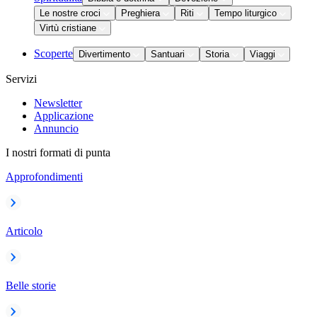
Le nostre croci
Preghiera
Riti
Tempo liturgico
Virtù cristiane
Scoperte
Divertimento
Santuari
Storia
Viaggi
Servizi
Newsletter
Applicazione
Annuncio
I nostri formati di punta
Approfondimenti
Articolo
Belle storie