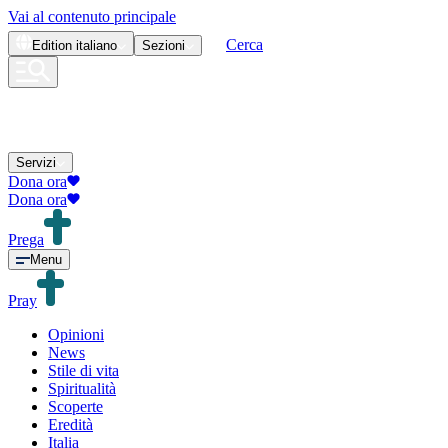
Vai al contenuto principale
Cerca
Edition
italiano
Sezioni
Servizi
Dona ora
Dona ora
Prega
Menu
Pray
Opinioni
News
Stile di vita
Spiritualità
Scoperte
Eredità
Italia