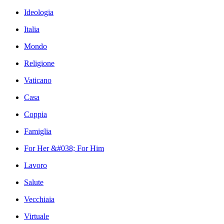
Ideologia
Italia
Mondo
Religione
Vaticano
Casa
Coppia
Famiglia
For Her &#038; For Him
Lavoro
Salute
Vecchiaia
Virtuale