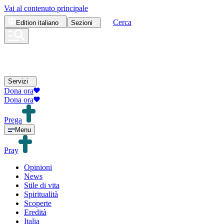
Vai al contenuto principale
Cerca
Edition
italiano
Sezioni
Servizi
Dona ora
Dona ora
Prega
Menu
Pray
Opinioni
News
Stile di vita
Spiritualità
Scoperte
Eredità
Italia