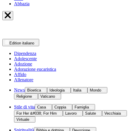
Abbazia
Edition
italiano
Dipendenza
Adolescente
Adozione
Adorazione eucaristica
Affido
Allenatore
News
Bioetica
Ideologia
Italia
Mondo
Religione
Vaticano
Stile di vita
Casa
Coppia
Famiglia
For Her &#038; For Him
Lavoro
Salute
Vecchiaia
Virtuale
Spiritualità
Bibbia e dottrina
Devozione