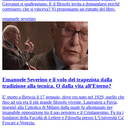
Giovanni si spalleggiano. E il filosofo invita a domandarsi perché
corressero: che si vinceva? Vi proponiamo un estratto del libro.
emanuele severino
Emanuele Severino e il volo del trapezista dalla
tradizione alla tecnica. O dalla vita all’Eterno?
E' morto a Brescia il 17 gennaio, dove era nato nel 1929, quello che
fino ad ora era il più grande filosofo vivente. Laureatosi a Pavia,
insegnò alla Cattolica di Milano dalla quale fu allontanato per
insanabile opposizione tra il suo pensiero e il Cristianesimo. Fu tra i
fondatori della Facoltà di Lettere e Filosofia presso L'Università Ca'
Foscari a Venezia.