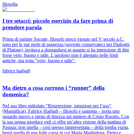
filosofia
I tre setacci: piccolo esercizio da fare prima di
prendere parola
Prima di parlare Socrate, filosofo greco vissuto nel V secolo a.C.
noto per le sue perle di saggezza (sovente conservateci nei Dialoghi
di Platone), invitava a domandarsi se quanto si ha intenzione di dire
fosse vero, buono e utile. L'apologo non è attestato nelle fonti
antiche, ma resta “vero, buono e utile”.
fabrice hadjadj
Ma dietro a cosa corrono i “runner” della
domenica?
Nel suo libro intitolato “Risurrezione, istruzioni per l’uso”
(Magnificat), Fabrice Hadjadj – filosofo e saggista – porta uno
sguardo nuovo e pieno di finezza sul mistero di Cristo Risorto. Con
la sua penna mordace egli ci offre un’altra visione della mattina di
Pasqua: non quella – così spesso rappresentata – della tomba vuota,
bensì quella di una folle corsa in cui Maria Maddalena, Pietro e