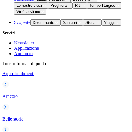
Le nostre croci
Preghiera
Riti
Tempo liturgico
Virtù cristiane
Scoperte
Divertimento
Santuari
Storia
Viaggi
Servizi
Newsletter
Applicazione
Annuncio
I nostri formati di punta
Approfondimenti
Articolo
Belle storie