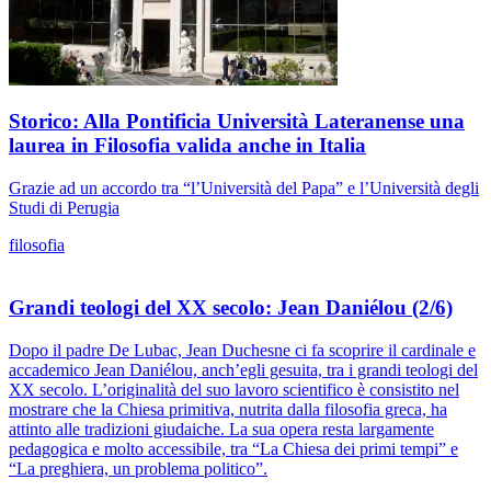
Storico: Alla Pontificia Università Lateranense una
laurea in Filosofia valida anche in Italia
Grazie ad un accordo tra “l’Università del Papa” e l’Università degli
Studi di Perugia
filosofia
Grandi teologi del XX secolo: Jean Daniélou (2/6)
Dopo il padre De Lubac, Jean Duchesne ci fa scoprire il cardinale e
accademico Jean Daniélou, anch’egli gesuita, tra i grandi teologi del
XX secolo. L’originalità del suo lavoro scientifico è consistito nel
mostrare che la Chiesa primitiva, nutrita dalla filosofia greca, ha
attinto alle tradizioni giudaiche. La sua opera resta largamente
pedagogica e molto accessibile, tra “La Chiesa dei primi tempi” e
“La preghiera, un problema politico”.