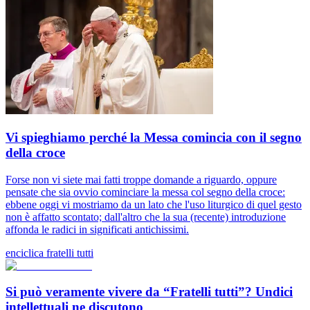
Vi spieghiamo perché la Messa comincia con il segno
della croce
Forse non vi siete mai fatti troppe domande a riguardo, oppure
pensate che sia ovvio cominciare la messa col segno della croce:
ebbene oggi vi mostriamo da un lato che l'uso liturgico di quel gesto
non è affatto scontato; dall'altro che la sua (recente) introduzione
affonda le radici in significati antichissimi.
enciclica fratelli tutti
Si può veramente vivere da “Fratelli tutti”? Undici
intellettuali ne discutono