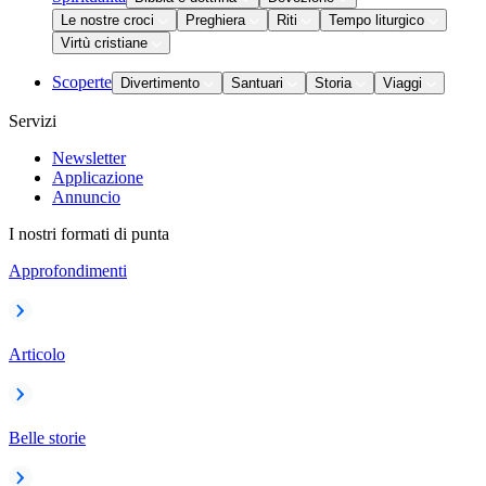
Le nostre croci
Preghiera
Riti
Tempo liturgico
Virtù cristiane
Scoperte
Divertimento
Santuari
Storia
Viaggi
Servizi
Newsletter
Applicazione
Annuncio
I nostri formati di punta
Approfondimenti
Articolo
Belle storie