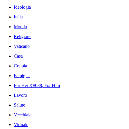
Ideologia
Italia
Mondo
Religione
Vaticano
Casa
Coppia
Famiglia
For Her &#038; For Him
Lavoro
Salute
Vecchiaia
Virtuale