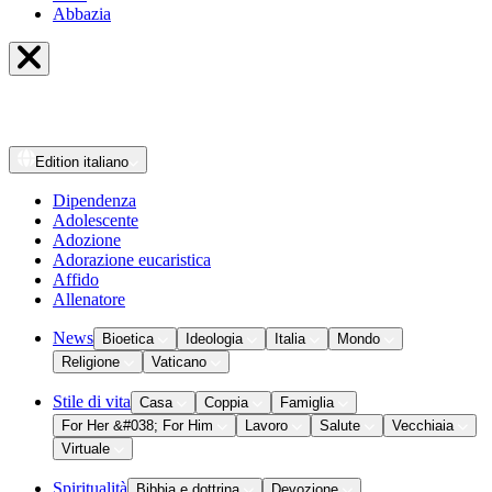
Abbazia
Edition
italiano
Dipendenza
Adolescente
Adozione
Adorazione eucaristica
Affido
Allenatore
News
Bioetica
Ideologia
Italia
Mondo
Religione
Vaticano
Stile di vita
Casa
Coppia
Famiglia
For Her &#038; For Him
Lavoro
Salute
Vecchiaia
Virtuale
Spiritualità
Bibbia e dottrina
Devozione