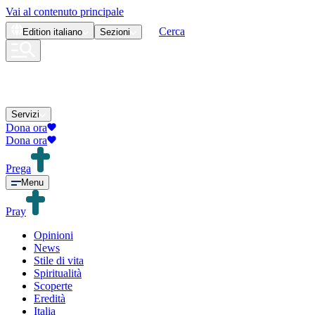
Vai al contenuto principale
Cerca
Edition
italiano
Sezioni
Servizi
Dona ora
Dona ora
Prega
Menu
Pray
Opinioni
News
Stile di vita
Spiritualità
Scoperte
Eredità
Italia