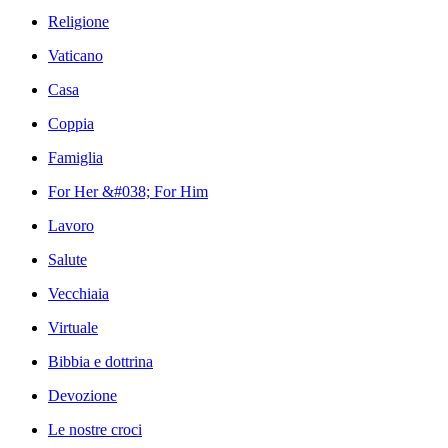
Religione
Vaticano
Casa
Coppia
Famiglia
For Her &#038; For Him
Lavoro
Salute
Vecchiaia
Virtuale
Bibbia e dottrina
Devozione
Le nostre croci