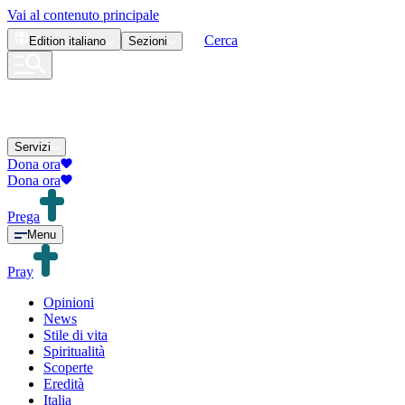
Vai al contenuto principale
Cerca
Edition
italiano
Sezioni
Servizi
Dona ora
Dona ora
Prega
Menu
Pray
Opinioni
News
Stile di vita
Spiritualità
Scoperte
Eredità
Italia