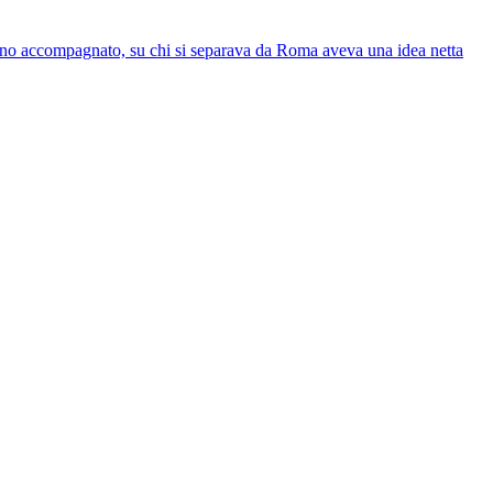
hanno accompagnato, su chi si separava da Roma aveva una idea netta