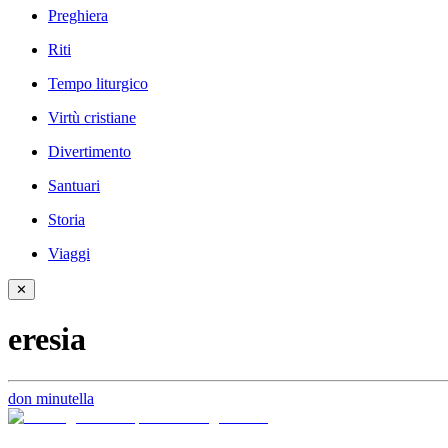
Preghiera
Riti
Tempo liturgico
Virtù cristiane
Divertimento
Santuari
Storia
Viaggi
✕
eresia
don minutella