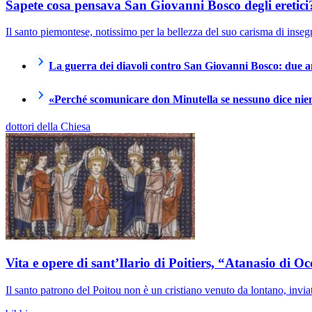
Sapete cosa pensava San Giovanni Bosco degli eretici
Il santo piemontese, notissimo per la bellezza del suo carisma di ins
La guerra dei diavoli contro San Giovanni Bosco: due ann
«Perché scomunicare don Minutella se nessuno dice ni
dottori della Chiesa
Vita e opere di sant’Ilario di Poitiers, “Atanasio di O
Il santo patrono del Poitou non è un cristiano venuto da lontano, invi