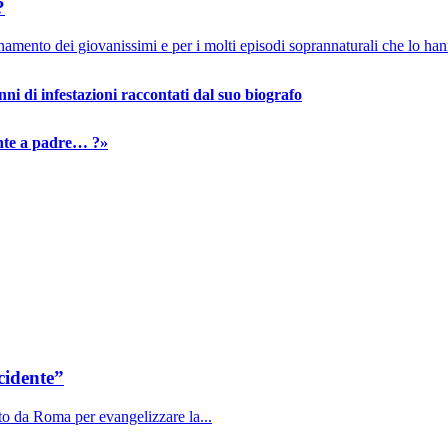
?
egnamento dei giovanissimi e per i molti episodi soprannaturali che lo 
i di infestazioni raccontati dal suo biografo
ente a padre… ?»
ccidente”
ato da Roma per evangelizzare la...