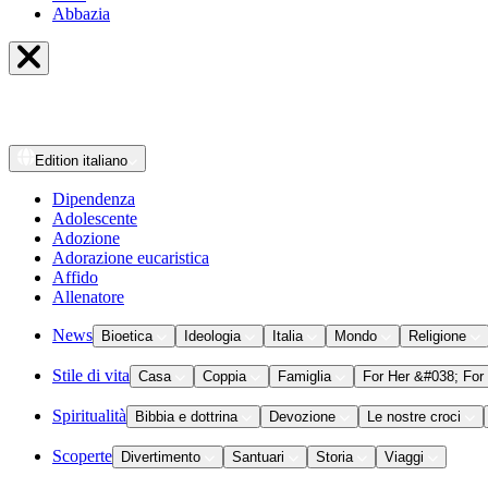
Abbazia
Edition
italiano
Dipendenza
Adolescente
Adozione
Adorazione eucaristica
Affido
Allenatore
News
Bioetica
Ideologia
Italia
Mondo
Religione
Stile di vita
Casa
Coppia
Famiglia
For Her &#038; For
Spiritualità
Bibbia e dottrina
Devozione
Le nostre croci
Scoperte
Divertimento
Santuari
Storia
Viaggi