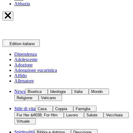
Abbazia
Edition
italiano
Dipendenza
Adolescente
Adozione
Adorazione eucaristica
Affido
Allenatore
News
Bioetica
Ideologia
Italia
Mondo
Religione
Vaticano
Stile di vita
Casa
Coppia
Famiglia
For Her &#038; For Him
Lavoro
Salute
Vecchiaia
Virtuale
Spiritualità
Bibbia e dottrina
Devozione