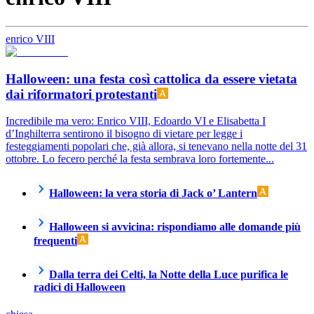
enrico VIII
Halloween: una festa così cattolica da essere vietata
dai riformatori protestanti
Incredibile ma vero: Enrico VIII, Edoardo VI e Elisabetta I
d’Inghilterra sentirono il bisogno di vietare per legge i
festeggiamenti popolari che, già allora, si tenevano nella notte del 31
ottobre. Lo fecero perché la festa sembrava loro fortemente...
Halloween: la vera storia di Jack o’ Lantern
Halloween si avvicina: rispondiamo alle domande più
frequenti
Dalla terra dei Celti, la Notte della Luce purifica le
radici di Halloween