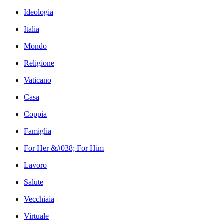
Ideologia
Italia
Mondo
Religione
Vaticano
Casa
Coppia
Famiglia
For Her &#038; For Him
Lavoro
Salute
Vecchiaia
Virtuale