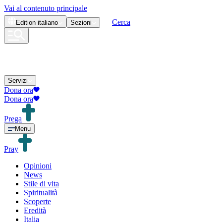
Vai al contenuto principale
Cerca
Edition
italiano
Sezioni
Servizi
Dona ora
Dona ora
Prega
Menu
Pray
Opinioni
News
Stile di vita
Spiritualità
Scoperte
Eredità
Italia