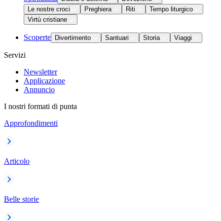
Le nostre croci
Preghiera
Riti
Tempo liturgico
Virtù cristiane
Scoperte
Divertimento
Santuari
Storia
Viaggi
Servizi
Newsletter
Applicazione
Annuncio
I nostri formati di punta
Approfondimenti
Articolo
Belle storie