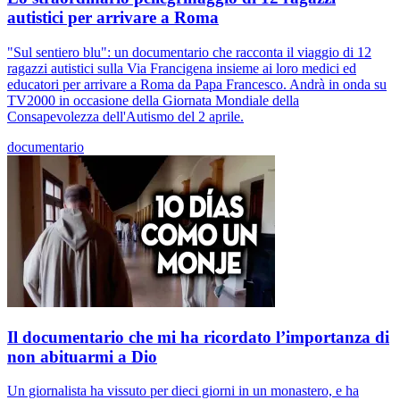
autistici per arrivare a Roma
"Sul sentiero blu": un documentario che racconta il viaggio di 12
ragazzi autistici sulla Via Francigena insieme ai loro medici ed
educatori per arrivare a Roma da Papa Francesco. Andrà in onda su
TV2000 in occasione della Giornata Mondiale della
Consapevolezza dell'Autismo del 2 aprile.
documentario
Il documentario che mi ha ricordato l’importanza di
non abituarmi a Dio
Un giornalista ha vissuto per dieci giorni in un monastero, e ha