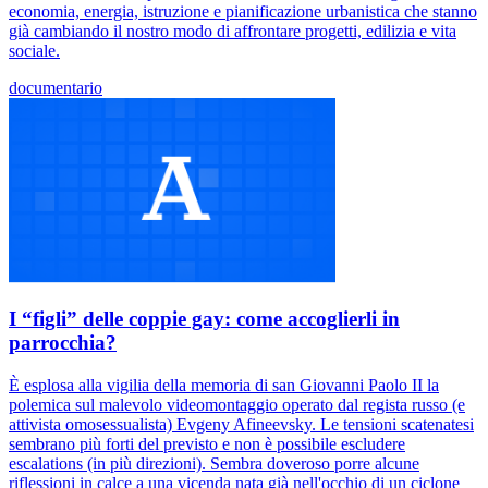
economia, energia, istruzione e pianificazione urbanistica che stanno
già cambiando il nostro modo di affrontare progetti, edilizia e vita
sociale.
documentario
I “figli” delle coppie gay: come accoglierli in
parrocchia?
È esplosa alla vigilia della memoria di san Giovanni Paolo II la
polemica sul malevolo videomontaggio operato dal regista russo (e
attivista omosessualista) Evgeny Afineevsky. Le tensioni scatenatesi
sembrano più forti del previsto e non è possibile escludere
escalations (in più direzioni). Sembra doveroso porre alcune
riflessioni in calce a una vicenda nata già nell'occhio di un ciclone