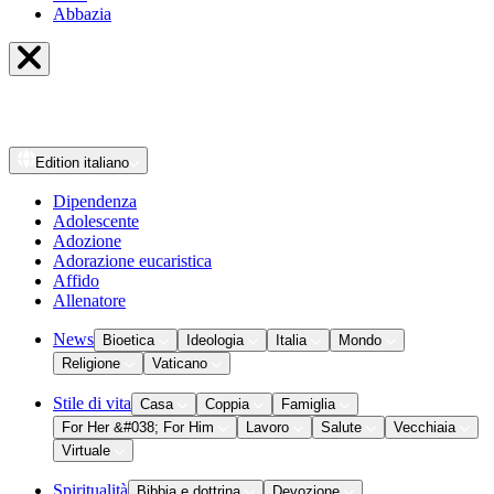
Abbazia
Edition
italiano
Dipendenza
Adolescente
Adozione
Adorazione eucaristica
Affido
Allenatore
News
Bioetica
Ideologia
Italia
Mondo
Religione
Vaticano
Stile di vita
Casa
Coppia
Famiglia
For Her &#038; For Him
Lavoro
Salute
Vecchiaia
Virtuale
Spiritualità
Bibbia e dottrina
Devozione