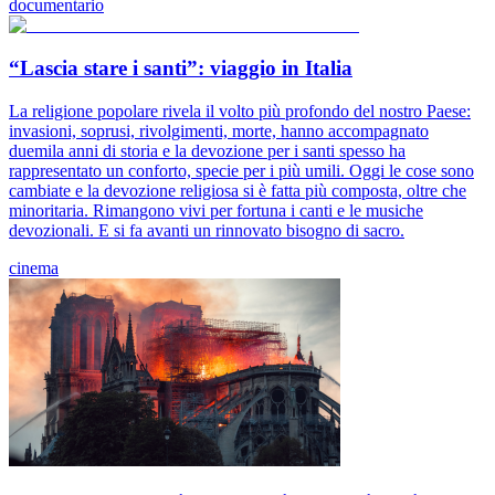
documentario
“Lascia stare i santi”: viaggio in Italia
La religione popolare rivela il volto più profondo del nostro Paese:
invasioni, soprusi, rivolgimenti, morte, hanno accompagnato
duemila anni di storia e la devozione per i santi spesso ha
rappresentato un conforto, specie per i più umili. Oggi le cose sono
cambiate e la devozione religiosa si è fatta più composta, oltre che
minoritaria. Rimangono vivi per fortuna i canti e le musiche
devozionali. E si fa avanti un rinnovato bisogno di sacro.
cinema