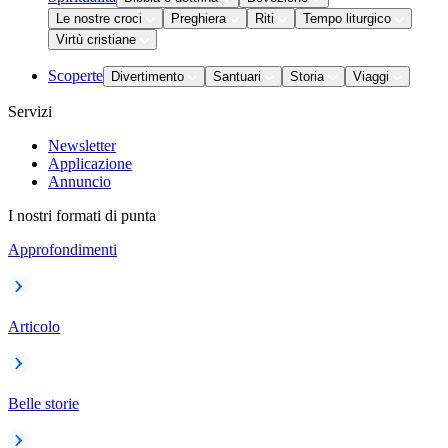
Le nostre croci
Preghiera
Riti
Tempo liturgico
Virtù cristiane
Scoperte
Divertimento
Santuari
Storia
Viaggi
Servizi
Newsletter
Applicazione
Annuncio
I nostri formati di punta
Approfondimenti
Articolo
Belle storie