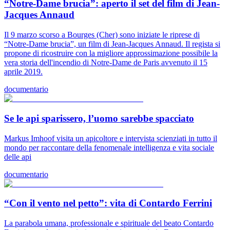
“Notre-Dame brucia”: aperto il set del film di Jean-
Jacques Annaud
Il 9 marzo scorso a Bourges (Cher) sono iniziate le riprese di
“Notre-Dame brucia”, un film di Jean-Jacques Annaud. Il regista si
propone di ricostruire con la migliore approssimazione possibile la
vera storia dell'incendio di Notre-Dame de Paris avvenuto il 15
aprile 2019.
documentario
Se le api sparissero, l’uomo sarebbe spacciato
Markus Imhoof visita un apicoltore e intervista scienziati in tutto il
mondo per raccontare della fenomenale intelligenza e vita sociale
delle api
documentario
“Con il vento nel petto”: vita di Contardo Ferrini
La parabola umana, professionale e spirituale del beato Contardo