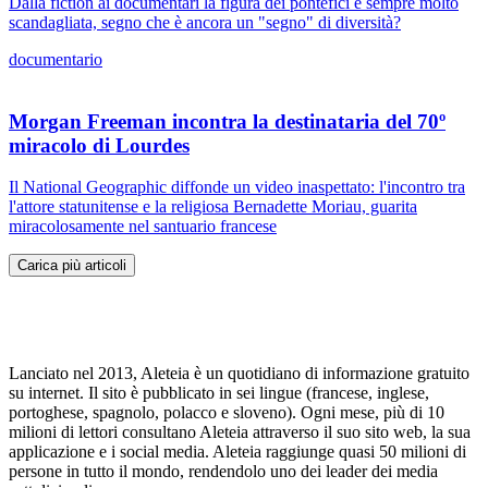
Dalla fiction ai documentari la figura dei pontefici è sempre molto
scandagliata, segno che è ancora un "segno" di diversità?
documentario
Morgan Freeman incontra la destinataria del 70º
miracolo di Lourdes
Il National Geographic diffonde un video inaspettato: l'incontro tra
l'attore statunitense e la religiosa Bernadette Moriau, guarita
miracolosamente nel santuario francese
Carica più articoli
Lanciato nel 2013, Aleteia è un quotidiano di informazione gratuito
su internet. Il sito è pubblicato in sei lingue (francese, inglese,
portoghese, spagnolo, polacco e sloveno). Ogni mese, più di 10
milioni di lettori consultano Aleteia attraverso il suo sito web, la sua
applicazione e i social media. Aleteia raggiunge quasi 50 milioni di
persone in tutto il mondo, rendendolo uno dei leader dei media