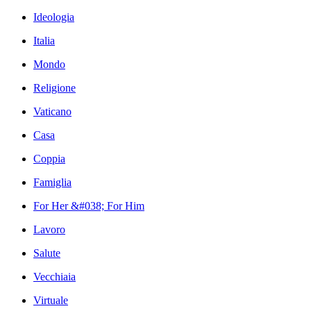
Ideologia
Italia
Mondo
Religione
Vaticano
Casa
Coppia
Famiglia
For Her &#038; For Him
Lavoro
Salute
Vecchiaia
Virtuale