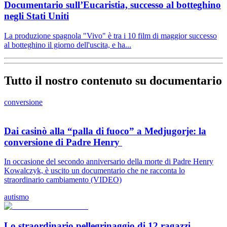
Documentario sull’Eucaristia, successo al botteghino
negli Stati Uniti
La produzione spagnola "Vivo" è tra i 10 film di maggior successo
al botteghino il giorno dell'uscita, e ha...
Tutto il nostro contenuto su documentario
conversione
Dai casinò alla “palla di fuoco” a Medjugorje: la
conversione di Padre Henry
In occasione del secondo anniversario della morte di Padre Henry
Kowalczyk, è uscito un documentario che ne racconta lo
straordinario cambiamento (VIDEO)
autismo
Lo straordinario pellegrinaggio di 12 ragazzi