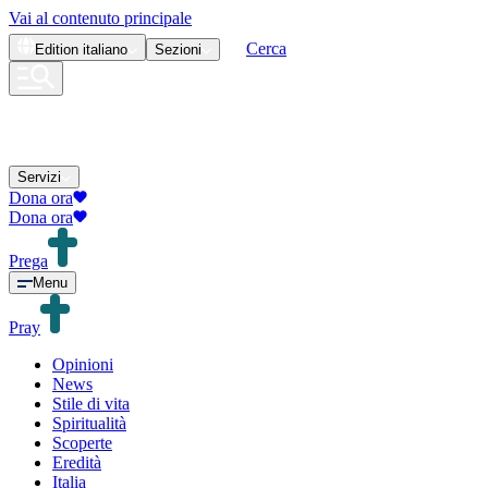
Vai al contenuto principale
Cerca
Edition
italiano
Sezioni
Servizi
Dona ora
Dona ora
Prega
Menu
Pray
Opinioni
News
Stile di vita
Spiritualità
Scoperte
Eredità
Italia