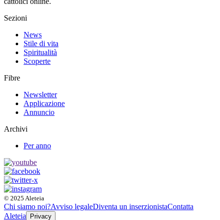
cattolici online.
Sezioni
News
Stile di vita
Spiritualità
Scoperte
Fibre
Newsletter
Applicazione
Annuncio
Archivi
Per anno
© 2025 Aleteia
Chi siamo noi?
Avviso legale
Diventa un inserzionista
Contatta
Aleteia
Privacy