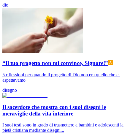
dio
“Il tuo progetto non mi convince, Signore!”
5 riflessioni per quando il progetto di Dio non era quello che ci
aspettavamo
disegno
Il sacerdote che mostra con i suoi disegni le
meraviglie della vita interiore
I suoi testi sono in grado di trasmettere a bambini e adolescenti la
pietà cristiana mediante disegni...