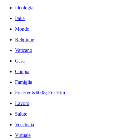
Ideologia
Italia
Mondo
Religione
Vaticano
Casa
Coppia
Famiglia
For Her &#038; For Him
Lavoro
Salute
Vecchiaia
Virtuale