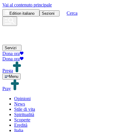
Vai al contenuto principale
Cerca
Edition
italiano
Sezioni
Servizi
Dona ora
Dona ora
Prega
Menu
Pray
Opinioni
News
Stile di vita
Spiritualità
Scoperte
Eredità
Italia