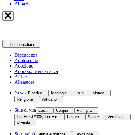
Abbazia
Edition
italiano
Dipendenza
Adolescente
Adozione
Adorazione eucaristica
Affido
Allenatore
News
Bioetica
Ideologia
Italia
Mondo
Religione
Vaticano
Stile di vita
Casa
Coppia
Famiglia
For Her &#038; For Him
Lavoro
Salute
Vecchiaia
Virtuale
Spiritualità
Bibbia e dottrina
Devozione