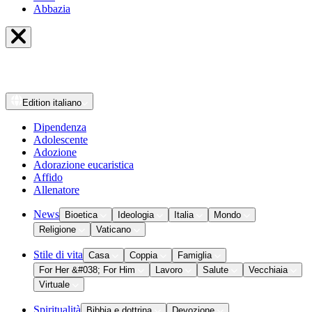
Abbazia
Edition
italiano
Dipendenza
Adolescente
Adozione
Adorazione eucaristica
Affido
Allenatore
News
Bioetica
Ideologia
Italia
Mondo
Religione
Vaticano
Stile di vita
Casa
Coppia
Famiglia
For Her &#038; For Him
Lavoro
Salute
Vecchiaia
Virtuale
Spiritualità
Bibbia e dottrina
Devozione