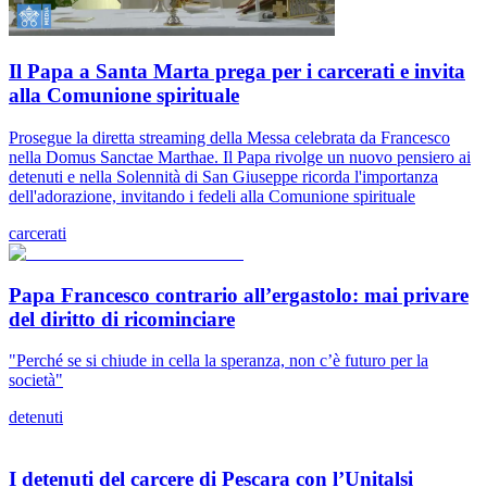
Il Papa a Santa Marta prega per i carcerati e invita
alla Comunione spirituale
Prosegue la diretta streaming della Messa celebrata da Francesco
nella Domus Sanctae Marthae. Il Papa rivolge un nuovo pensiero ai
detenuti e nella Solennità di San Giuseppe ricorda l'importanza
dell'adorazione, invitando i fedeli alla Comunione spirituale
carcerati
Papa Francesco contrario all’ergastolo: mai privare
del diritto di ricominciare
"Perché se si chiude in cella la speranza, non c’è futuro per la
società"
detenuti
I detenuti del carcere di Pescara con l’Unitalsi