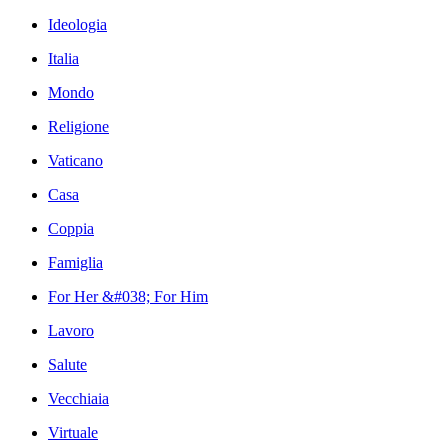
Ideologia
Italia
Mondo
Religione
Vaticano
Casa
Coppia
Famiglia
For Her &#038; For Him
Lavoro
Salute
Vecchiaia
Virtuale