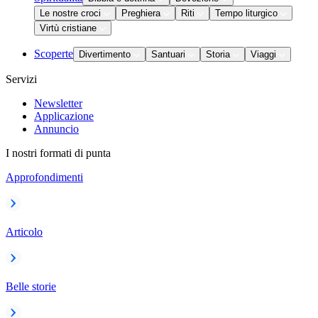
Le nostre croci
Preghiera
Riti
Tempo liturgico
Virtù cristiane
Scoperte
Divertimento
Santuari
Storia
Viaggi
Servizi
Newsletter
Applicazione
Annuncio
I nostri formati di punta
Approfondimenti
Articolo
Belle storie