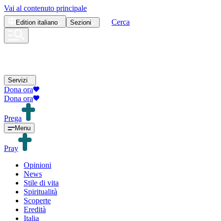
Vai al contenuto principale
Cerca
Edition
italiano
Sezioni
Servizi
Dona ora
Dona ora
Prega
Menu
Pray
Opinioni
News
Stile di vita
Spiritualità
Scoperte
Eredità
Italia