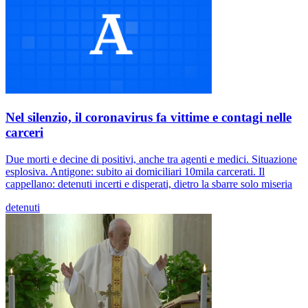
Nel silenzio, il coronavirus fa vittime e contagi nelle
carceri
Due morti e decine di positivi, anche tra agenti e medici. Situazione
esplosiva. Antigone: subito ai domiciliari 10mila carcerati. Il
cappellano: detenuti incerti e disperati, dietro la sbarre solo miseria
detenuti