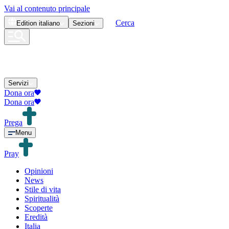
Vai al contenuto principale
Cerca
Edition
italiano
Sezioni
Servizi
Dona ora
Dona ora
Prega
Menu
Pray
Opinioni
News
Stile di vita
Spiritualità
Scoperte
Eredità
Italia