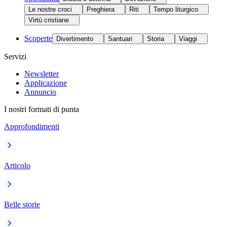
Le nostre croci
Preghiera
Riti
Tempo liturgico
Virtù cristiane
Scoperte
Divertimento
Santuari
Storia
Viaggi
Servizi
Newsletter
Applicazione
Annuncio
I nostri formati di punta
Approfondimenti
Articolo
Belle storie