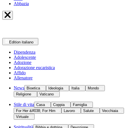
Abbazia
Edition
italiano
Dipendenza
Adolescente
Adozione
Adorazione eucaristica
Affido
Allenatore
News
Bioetica
Ideologia
Italia
Mondo
Religione
Vaticano
Stile di vita
Casa
Coppia
Famiglia
For Her &#038; For Him
Lavoro
Salute
Vecchiaia
Virtuale
Spiritualità
Bibbia e dottrina
Devozione