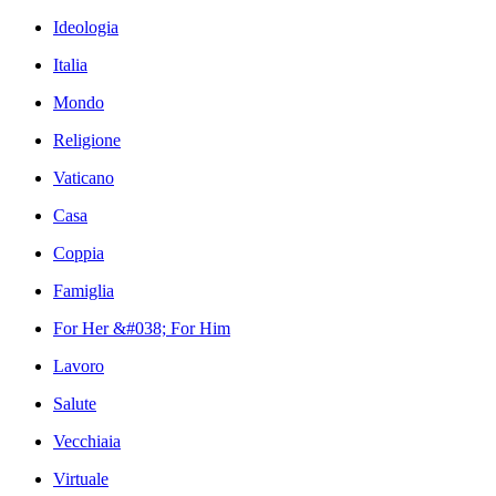
Ideologia
Italia
Mondo
Religione
Vaticano
Casa
Coppia
Famiglia
For Her &#038; For Him
Lavoro
Salute
Vecchiaia
Virtuale