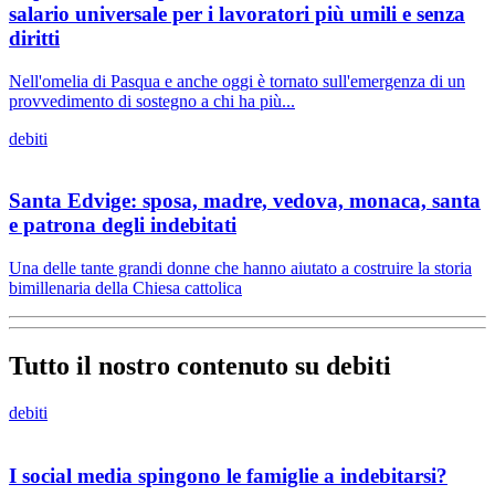
salario universale per i lavoratori più umili e senza
diritti
Nell'omelia di Pasqua e anche oggi è tornato sull'emergenza di un
provvedimento di sostegno a chi ha più...
debiti
Santa Edvige: sposa, madre, vedova, monaca, santa
e patrona degli indebitati
Una delle tante grandi donne che hanno aiutato a costruire la storia
bimillenaria della Chiesa cattolica
Tutto il nostro contenuto su debiti
debiti
I social media spingono le famiglie a indebitarsi?