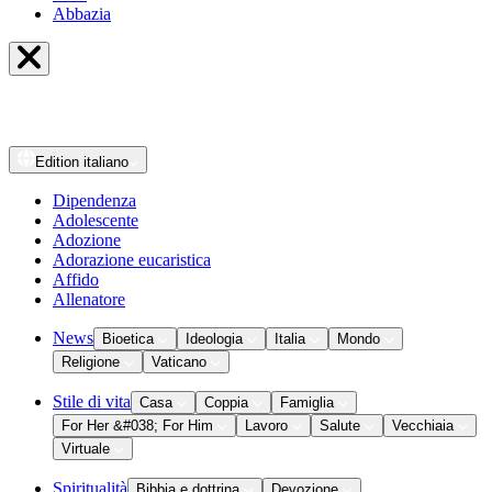
Abbazia
Edition
italiano
Dipendenza
Adolescente
Adozione
Adorazione eucaristica
Affido
Allenatore
News
Bioetica
Ideologia
Italia
Mondo
Religione
Vaticano
Stile di vita
Casa
Coppia
Famiglia
For Her &#038; For Him
Lavoro
Salute
Vecchiaia
Virtuale
Spiritualità
Bibbia e dottrina
Devozione