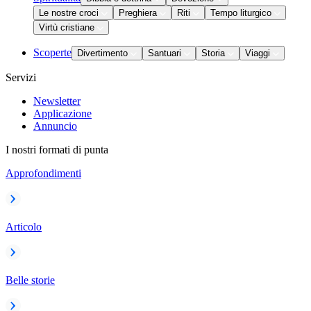
Le nostre croci
Preghiera
Riti
Tempo liturgico
Virtù cristiane
Scoperte
Divertimento
Santuari
Storia
Viaggi
Servizi
Newsletter
Applicazione
Annuncio
I nostri formati di punta
Approfondimenti
Articolo
Belle storie