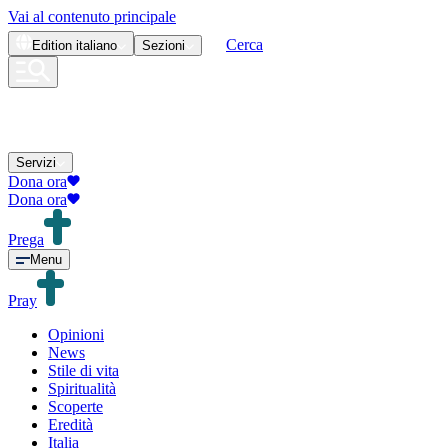
Vai al contenuto principale
Cerca
Edition
italiano
Sezioni
Servizi
Dona ora
Dona ora
Prega
Menu
Pray
Opinioni
News
Stile di vita
Spiritualità
Scoperte
Eredità
Italia