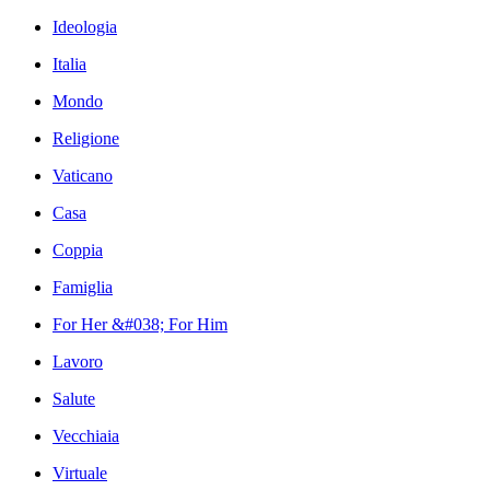
Ideologia
Italia
Mondo
Religione
Vaticano
Casa
Coppia
Famiglia
For Her &#038; For Him
Lavoro
Salute
Vecchiaia
Virtuale