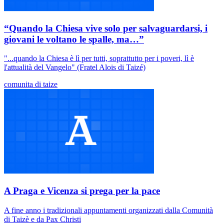
“Quando la Chiesa vive solo per salvaguardarsi, i
giovani le voltano le spalle, ma…”
"...quando la Chiesa è lì per tutti, soprattutto per i poveri, lì è
l'attualità del Vangelo" (Fratel Alois di Taizé)
comunita di taize
A Praga e Vicenza si prega per la pace
A fine anno i tradizionali appuntamenti organizzati dalla Comunità
di Taizè e da Pax Christi