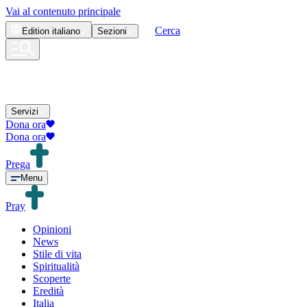
Vai al contenuto principale
Cerca
Edition
italiano
Sezioni
Servizi
Dona ora
Dona ora
Prega
Menu
Pray
Opinioni
News
Stile di vita
Spiritualità
Scoperte
Eredità
Italia