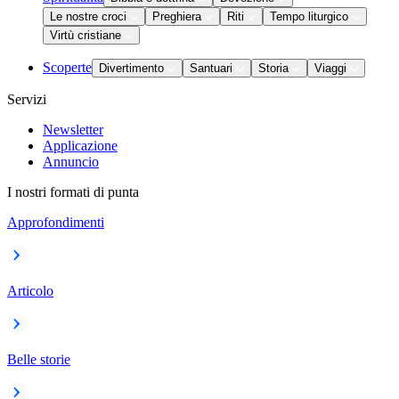
Le nostre croci
Preghiera
Riti
Tempo liturgico
Virtù cristiane
Scoperte
Divertimento
Santuari
Storia
Viaggi
Servizi
Newsletter
Applicazione
Annuncio
I nostri formati di punta
Approfondimenti
Articolo
Belle storie