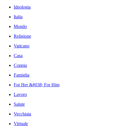
Ideologia
Italia
Mondo
Religione
Vaticano
Casa
Coppia
Famiglia
For Her &#038; For Him
Lavoro
Salute
Vecchiaia
Virtuale