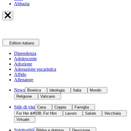
Abbazia
Edition
italiano
Dipendenza
Adolescente
Adozione
Adorazione eucaristica
Affido
Allenatore
News
Bioetica
Ideologia
Italia
Mondo
Religione
Vaticano
Stile di vita
Casa
Coppia
Famiglia
For Her &#038; For Him
Lavoro
Salute
Vecchiaia
Virtuale
Spiritualità
Bibbia e dottrina
Devozione