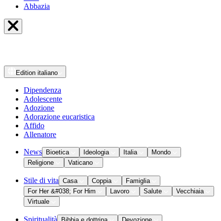
Abbazia
Edition
italiano
Dipendenza
Adolescente
Adozione
Adorazione eucaristica
Affido
Allenatore
News
Bioetica
Ideologia
Italia
Mondo
Religione
Vaticano
Stile di vita
Casa
Coppia
Famiglia
For Her &#038; For Him
Lavoro
Salute
Vecchiaia
Virtuale
Spiritualità
Bibbia e dottrina
Devozione