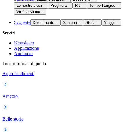
Le nostre croci
Preghiera
Riti
Tempo liturgico
Virtù cristiane
Scoperte
Divertimento
Santuari
Storia
Viaggi
Servizi
Newsletter
Applicazione
Annuncio
I nostri formati di punta
Approfondimenti
Articolo
Belle storie