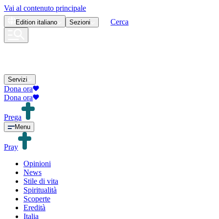
Vai al contenuto principale
Cerca
Edition
italiano
Sezioni
Servizi
Dona ora
Dona ora
Prega
Menu
Pray
Opinioni
News
Stile di vita
Spiritualità
Scoperte
Eredità
Italia