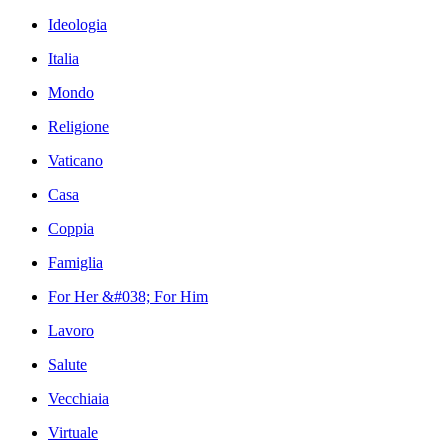
Ideologia
Italia
Mondo
Religione
Vaticano
Casa
Coppia
Famiglia
For Her &#038; For Him
Lavoro
Salute
Vecchiaia
Virtuale