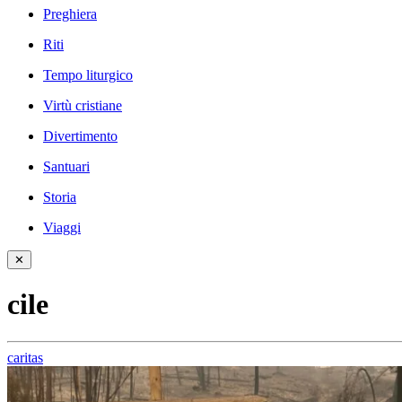
Preghiera
Riti
Tempo liturgico
Virtù cristiane
Divertimento
Santuari
Storia
Viaggi
✕
cile
caritas