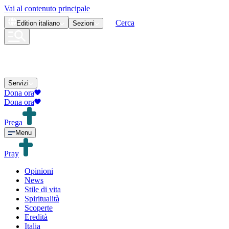
Vai al contenuto principale
Cerca
Edition
italiano
Sezioni
Servizi
Dona ora
Dona ora
Prega
Menu
Pray
Opinioni
News
Stile di vita
Spiritualità
Scoperte
Eredità
Italia