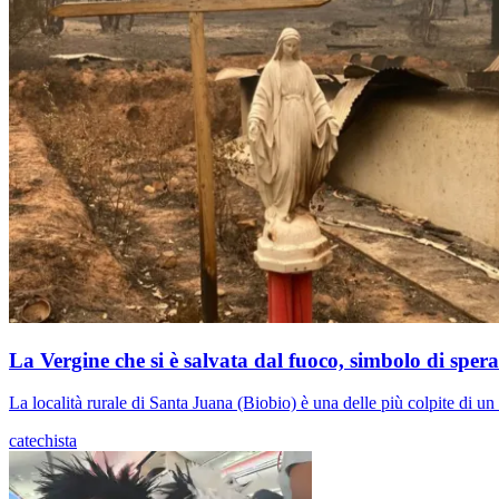
La Vergine che si è salvata dal fuoco, simbolo di sper
La località rurale di Santa Juana (Biobio) è una delle più colpite di un
catechista