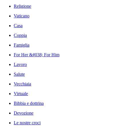
Religione
Vaticano
Casa
Coppia
Famiglia
For Her &#038; For Him
Lavoro
Salute
Vecchiaia
Virtuale
Bibbia e dottrina
Devozione
Le nostre croci