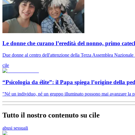
Le donne che curano l’eredità del nonno, primo catech
Due donne al centro dell'attenzione della Terza Assemblea Nazionale Ec
cile
“Psicologia da élite”: il Papa spiega l’origine della pe
"Né un individuo, né un gruppo illuminato possono mai avanzare la prete
Tutto il nostro contenuto su cile
abusi sessuali