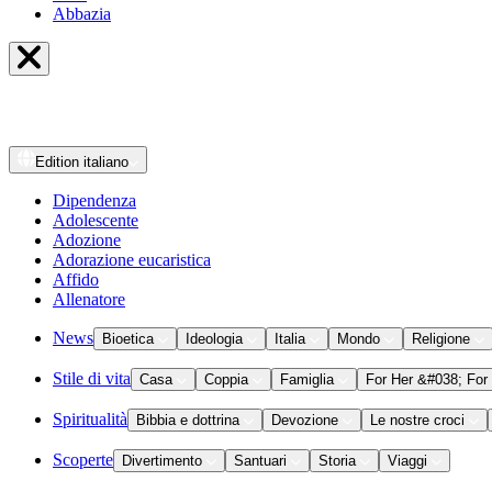
Abbazia
Edition
italiano
Dipendenza
Adolescente
Adozione
Adorazione eucaristica
Affido
Allenatore
News
Bioetica
Ideologia
Italia
Mondo
Religione
Stile di vita
Casa
Coppia
Famiglia
For Her &#038; For
Spiritualità
Bibbia e dottrina
Devozione
Le nostre croci
Scoperte
Divertimento
Santuari
Storia
Viaggi