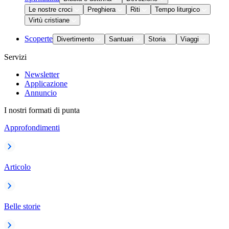
Le nostre croci
Preghiera
Riti
Tempo liturgico
Virtù cristiane
Scoperte
Divertimento
Santuari
Storia
Viaggi
Servizi
Newsletter
Applicazione
Annuncio
I nostri formati di punta
Approfondimenti
Articolo
Belle storie