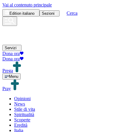
Vai al contenuto principale
Cerca
Edition
italiano
Sezioni
Servizi
Dona ora
Dona ora
Prega
Menu
Pray
Opinioni
News
Stile di vita
Spiritualità
Scoperte
Eredità
Italia