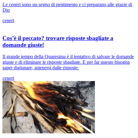
Le ceneri sono un segno di pentimento e ci preparano alle grazie di
Dio
ceneri
Cos’è il peccato? trovare risposte sbagliate a
domande giuste!
Il grande tempo della Quaresima è il tentativo di salvare le domande
giuste e di eliminare le risposte sbagliate. E per far questo bisogna
saper digiunare, astenersi dalle risposte.
ceneri