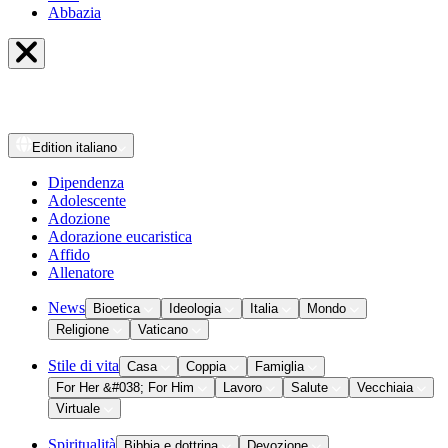
Abbazia
Edition
italiano
Dipendenza
Adolescente
Adozione
Adorazione eucaristica
Affido
Allenatore
News
Bioetica
Ideologia
Italia
Mondo
Religione
Vaticano
Stile di vita
Casa
Coppia
Famiglia
For Her &#038; For Him
Lavoro
Salute
Vecchiaia
Virtuale
Spiritualità
Bibbia e dottrina
Devozione