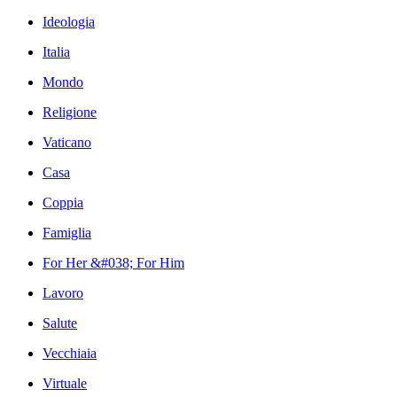
Ideologia
Italia
Mondo
Religione
Vaticano
Casa
Coppia
Famiglia
For Her &#038; For Him
Lavoro
Salute
Vecchiaia
Virtuale