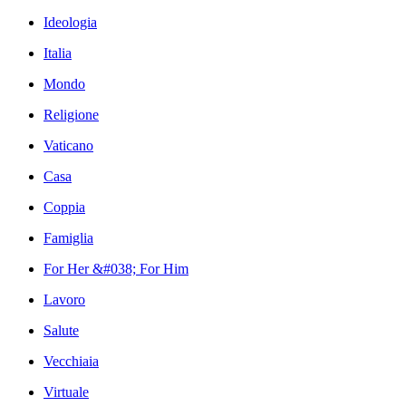
Ideologia
Italia
Mondo
Religione
Vaticano
Casa
Coppia
Famiglia
For Her &#038; For Him
Lavoro
Salute
Vecchiaia
Virtuale