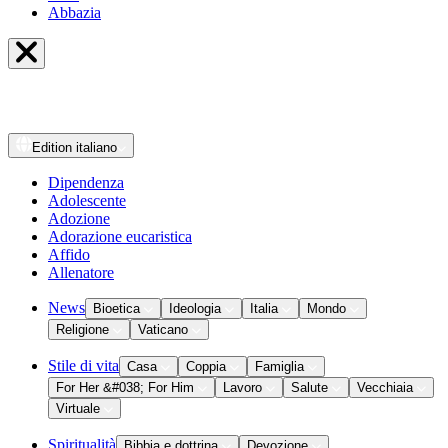
Abbazia
Edition
italiano
Dipendenza
Adolescente
Adozione
Adorazione eucaristica
Affido
Allenatore
News
Bioetica
Ideologia
Italia
Mondo
Religione
Vaticano
Stile di vita
Casa
Coppia
Famiglia
For Her &#038; For Him
Lavoro
Salute
Vecchiaia
Virtuale
Spiritualità
Bibbia e dottrina
Devozione