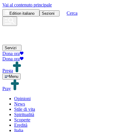
Vai al contenuto principale
Cerca
Edition
italiano
Sezioni
Servizi
Dona ora
Dona ora
Prega
Menu
Pray
Opinioni
News
Stile di vita
Spiritualità
Scoperte
Eredità
Italia