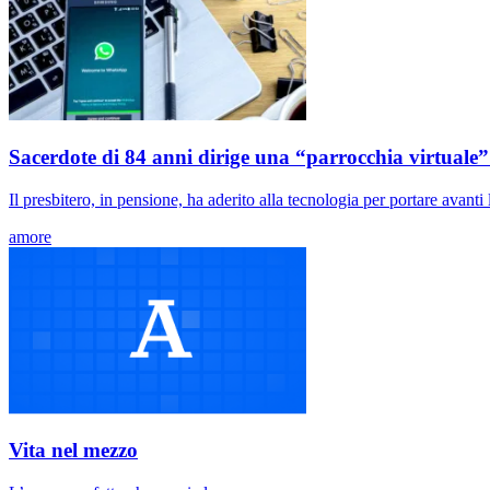
Sacerdote di 84 anni dirige una “parrocchia virtual
Il presbitero, in pensione, ha aderito alla tecnologia per portare avanti
amore
Vita nel mezzo