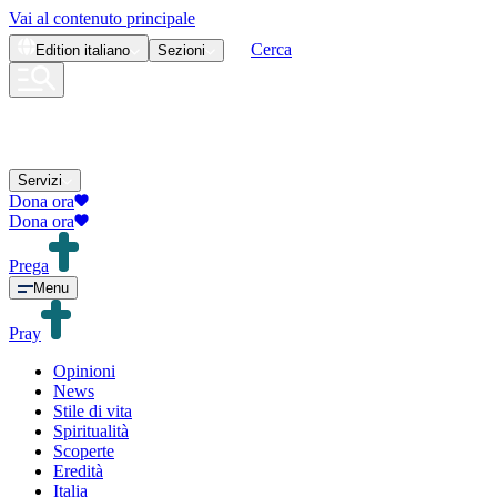
Vai al contenuto principale
Cerca
Edition
italiano
Sezioni
Servizi
Dona ora
Dona ora
Prega
Menu
Pray
Opinioni
News
Stile di vita
Spiritualità
Scoperte
Eredità
Italia