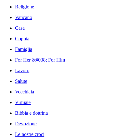
Religione
Vaticano
Casa
Coppia
Famiglia
For Her &#038; For Him
Lavoro
Salute
Vecchiaia
Virtuale
Bibbia e dottrina
Devozione
Le nostre croci