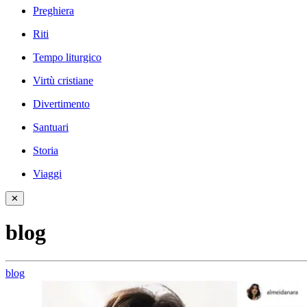
Preghiera
Riti
Tempo liturgico
Virtù cristiane
Divertimento
Santuari
Storia
Viaggi
✕
blog
blog