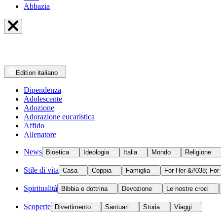
Abbazia
Edition
italiano
Dipendenza
Adolescente
Adozione
Adorazione eucaristica
Affido
Allenatore
News
Bioetica
Ideologia
Italia
Mondo
Religione
Stile di vita
Casa
Coppia
Famiglia
For Her &#038; For
Spiritualità
Bibbia e dottrina
Devozione
Le nostre croci
Scoperte
Divertimento
Santuari
Storia
Viaggi