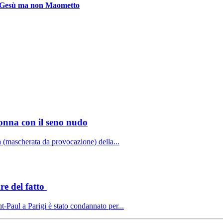
re Gesù ma non Maometto
onna con il seno nudo
a (mascherata da provocazione) della...
re del fatto
t-Paul a Parigi è stato condannato per...