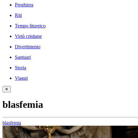
Preghiera
Riti
Tempo liturgico
Virtù cristiane
Divertimento
Santuari
Storia
Viaggi
✕
blasfemia
blasfemia