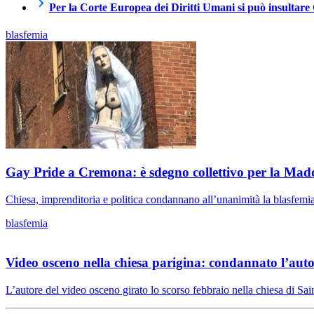
Per la Corte Europea dei Diritti Umani si può insulta
blasfemia
Gay Pride a Cremona: è sdegno collettivo per la Mad
Chiesa, imprenditoria e politica condannano all’unanimità la blasfemi
blasfemia
Video osceno nella chiesa parigina: condannato l’auto
L’autore del video osceno girato lo scorso febbraio nella chiesa di Sain