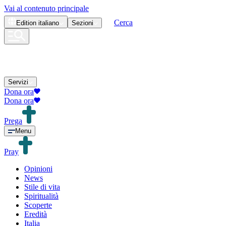
Vai al contenuto principale
Cerca
Edition
italiano
Sezioni
Servizi
Dona ora
Dona ora
Prega
Menu
Pray
Opinioni
News
Stile di vita
Spiritualità
Scoperte
Eredità
Italia