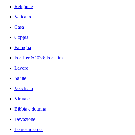
Religione
Vaticano
Casa
Coppia
Famiglia
For Her &#038; For Him
Lavoro
Salute
Vecchiaia
Virtuale
Bibbia e dottrina
Devozione
Le nostre croci