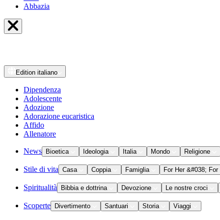
Abbazia
Edition
italiano
Dipendenza
Adolescente
Adozione
Adorazione eucaristica
Affido
Allenatore
News
Bioetica
Ideologia
Italia
Mondo
Religione
Stile di vita
Casa
Coppia
Famiglia
For Her &#038; For
Spiritualità
Bibbia e dottrina
Devozione
Le nostre croci
Scoperte
Divertimento
Santuari
Storia
Viaggi