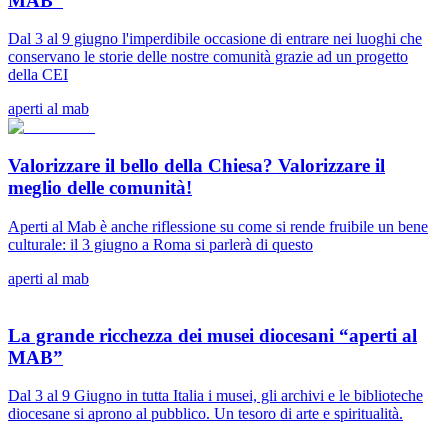
MAB”
Dal 3 al 9 giugno l'imperdibile occasione di entrare nei luoghi che
conservano le storie delle nostre comunità grazie ad un progetto
della CEI
aperti al mab
Valorizzare il bello della Chiesa? Valorizzare il
meglio delle comunità!
Aperti al Mab è anche riflessione su come si rende fruibile un bene
culturale: il 3 giugno a Roma si parlerà di questo
aperti al mab
La grande ricchezza dei musei diocesani “aperti al
MAB”
Dal 3 al 9 Giugno in tutta Italia i musei, gli archivi e le biblioteche
diocesane si aprono al pubblico. Un tesoro di arte e spiritualità.