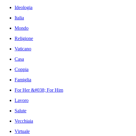
Ideologia
Italia
Mondo
Religione
Vaticano
Casa
Coppia
Famiglia
For Her &#038; For Him
Lavoro
Salute
Vecchiaia
Virtuale