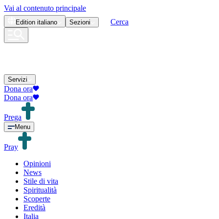
Vai al contenuto principale
Cerca
Edition
italiano
Sezioni
Servizi
Dona ora
Dona ora
Prega
Menu
Pray
Opinioni
News
Stile di vita
Spiritualità
Scoperte
Eredità
Italia