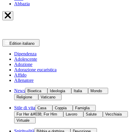
Abbazia
Edition
italiano
Dipendenza
Adolescente
Adozione
Adorazione eucaristica
Affido
Allenatore
News
Bioetica
Ideologia
Italia
Mondo
Religione
Vaticano
Stile di vita
Casa
Coppia
Famiglia
For Her &#038; For Him
Lavoro
Salute
Vecchiaia
Virtuale
Spiritualità
Bibbia e dottrina
Devozione