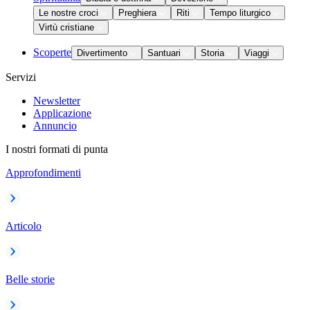
Le nostre croci
Preghiera
Riti
Tempo liturgico
Virtù cristiane
Scoperte
Divertimento
Santuari
Storia
Viaggi
Servizi
Newsletter
Applicazione
Annuncio
I nostri formati di punta
Approfondimenti
Articolo
Belle storie