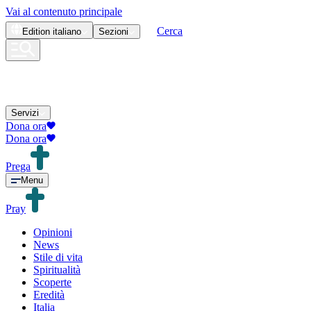
Vai al contenuto principale
Cerca
Edition
italiano
Sezioni
Servizi
Dona ora
Dona ora
Prega
Menu
Pray
Opinioni
News
Stile di vita
Spiritualità
Scoperte
Eredità
Italia