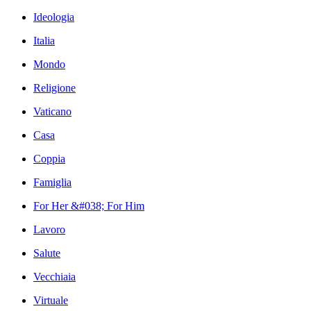
Ideologia
Italia
Mondo
Religione
Vaticano
Casa
Coppia
Famiglia
For Her &#038; For Him
Lavoro
Salute
Vecchiaia
Virtuale