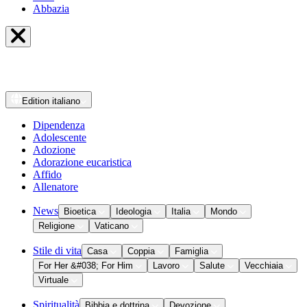
Abbazia
Edition
italiano
Dipendenza
Adolescente
Adozione
Adorazione eucaristica
Affido
Allenatore
News
Bioetica
Ideologia
Italia
Mondo
Religione
Vaticano
Stile di vita
Casa
Coppia
Famiglia
For Her &#038; For Him
Lavoro
Salute
Vecchiaia
Virtuale
Spiritualità
Bibbia e dottrina
Devozione