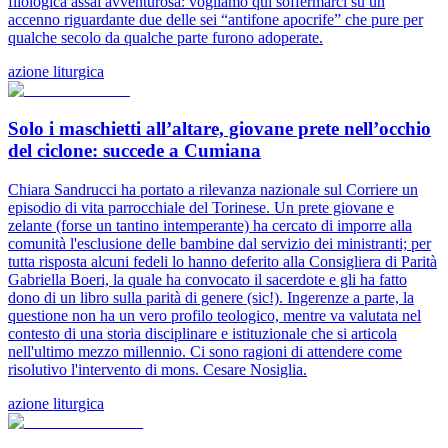
filologica assai avventurosa: vogliamo qui soffermarci su un
accenno riguardante due delle sei “antifone apocrife” che pure per
qualche secolo da qualche parte furono adoperate.
azione liturgica
Solo i maschietti all’altare, giovane prete nell’occhio
del ciclone: succede a Cumiana
Chiara Sandrucci ha portato a rilevanza nazionale sul Corriere un
episodio di vita parrocchiale del Torinese. Un prete giovane e
zelante (forse un tantino intemperante) ha cercato di imporre alla
comunità l'esclusione delle bambine dal servizio dei ministranti; per
tutta risposta alcuni fedeli lo hanno deferito alla Consigliera di Parità
Gabriella Boeri, la quale ha convocato il sacerdote e gli ha fatto
dono di un libro sulla parità di genere (sic!). Ingerenze a parte, la
questione non ha un vero profilo teologico, mentre va valutata nel
contesto di una storia disciplinare e istituzionale che si articola
nell'ultimo mezzo millennio. Ci sono ragioni di attendere come
risolutivo l'intervento di mons. Cesare Nosiglia.
azione liturgica