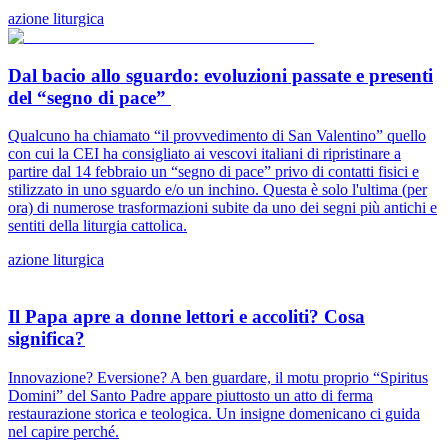
azione liturgica
Dal bacio allo sguardo: evoluzioni passate e presenti
del “segno di pace”
Qualcuno ha chiamato “il provvedimento di San Valentino” quello
con cui la CEI ha consigliato ai vescovi italiani di ripristinare a
partire dal 14 febbraio un “segno di pace” privo di contatti fisici e
stilizzato in uno sguardo e/o un inchino. Questa è solo l'ultima (per
ora) di numerose trasformazioni subite da uno dei segni più antichi e
sentiti della liturgia cattolica.
azione liturgica
Il Papa apre a donne lettori e accoliti? Cosa
significa?
Innovazione? Eversione? A ben guardare, il motu proprio “Spiritus
Domini” del Santo Padre appare piuttosto un atto di ferma
restaurazione storica e teologica. Un insigne domenicano ci guida
nel capire perché.