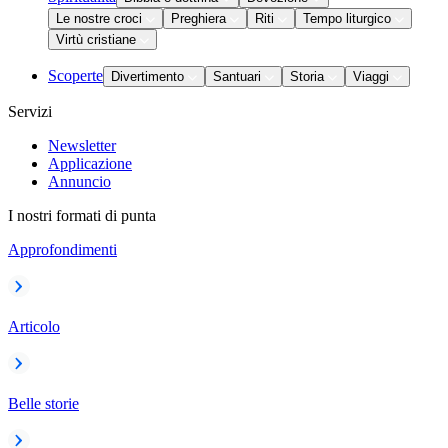
Le nostre croci
Preghiera
Riti
Tempo liturgico
Virtù cristiane
Scoperte
Divertimento
Santuari
Storia
Viaggi
Servizi
Newsletter
Applicazione
Annuncio
I nostri formati di punta
Approfondimenti
Articolo
Belle storie