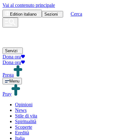
Vai al contenuto principale
Cerca
Edition
italiano
Sezioni
Servizi
Dona ora
Dona ora
Prega
Menu
Pray
Opinioni
News
Stile di vita
Spiritualità
Scoperte
Eredità
Italia