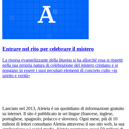
Entrare nel rito per celebrare il mistero
La risorsa evangelizzante della liturgia si ha allorché essa si rispetti
nella sua propria natura di celebrazione del mistero cristiano e si
pongano in essere i suoi peculiari elementi dì concreto culto «in
spirito e verità»
Lanciato nel 2013, Aleteia è un quotidiano di informazione gratuito
su internet. Il sito è pubblicato in sei lingue (francese, inglese,
portoghese, spagnolo, polacco e sloveno). Ogni mese, più di 10
milioni di lettori consultano Aleteia attraverso il suo sito web, la sua