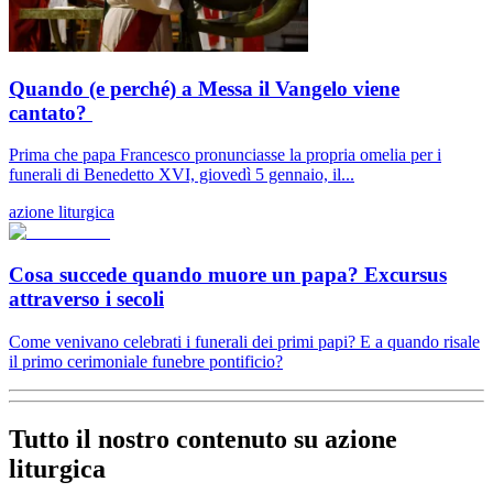
Quando (e perché) a Messa il Vangelo viene
cantato?
Prima che papa Francesco pronunciasse la propria omelia per i
funerali di Benedetto XVI, giovedì 5 gennaio, il...
azione liturgica
Cosa succede quando muore un papa? Excursus
attraverso i secoli
Come venivano celebrati i funerali dei primi papi? E a quando risale
il primo cerimoniale funebre pontificio?
Tutto il nostro contenuto su azione
liturgica