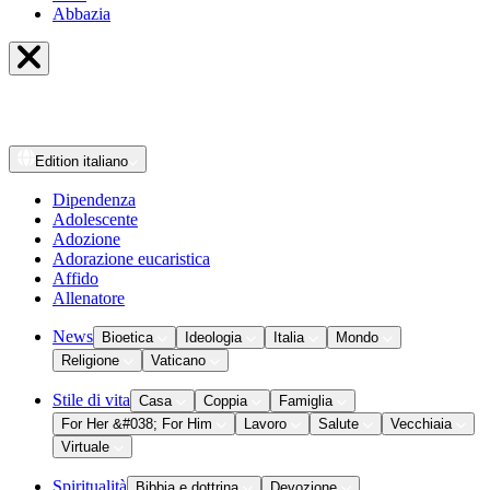
Abbazia
Edition
italiano
Dipendenza
Adolescente
Adozione
Adorazione eucaristica
Affido
Allenatore
News
Bioetica
Ideologia
Italia
Mondo
Religione
Vaticano
Stile di vita
Casa
Coppia
Famiglia
For Her &#038; For Him
Lavoro
Salute
Vecchiaia
Virtuale
Spiritualità
Bibbia e dottrina
Devozione