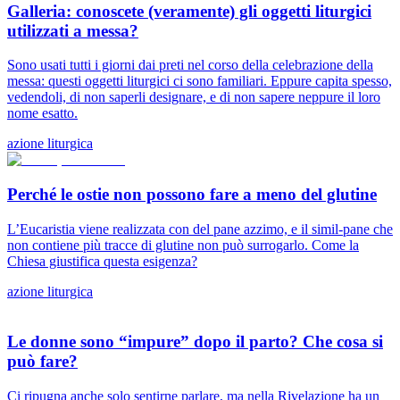
Galleria: conoscete (veramente) gli oggetti liturgici
utilizzati a messa?
Sono usati tutti i giorni dai preti nel corso della celebrazione della
messa: questi oggetti liturgici ci sono familiari. Eppure capita spesso,
vedendoli, di non saperli designare, e di non sapere neppure il loro
nome esatto.
azione liturgica
Perché le ostie non possono fare a meno del glutine
L’Eucaristia viene realizzata con del pane azzimo, e il simil-pane che
non contiene più tracce di glutine non può surrogarlo. Come la
Chiesa giustifica questa esigenza?
azione liturgica
Le donne sono “impure” dopo il parto? Che cosa si
può fare?
Ci ripugna anche solo sentirne parlare, ma nella Rivelazione ha un