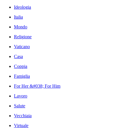
Ideologia
Italia
Mondo
Religione
Vaticano
Casa
Coppia
Famiglia
For Her &#038; For Him
Lavoro
Salute
Vecchiaia
Virtuale