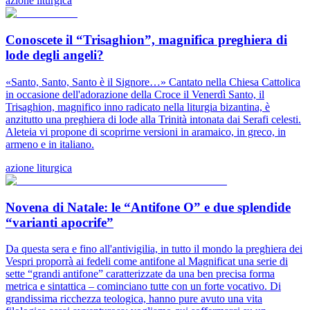
azione liturgica
Conoscete il “Trisaghion”, magnifica preghiera di
lode degli angeli?
«Santo, Santo, Santo è il Signore…» Cantato nella Chiesa Cattolica
in occasione dell'adorazione della Croce il Venerdì Santo, il
Trisaghion, magnifico inno radicato nella liturgia bizantina, è
anzitutto una preghiera di lode alla Trinità intonata dai Serafi celesti.
Aleteia vi propone di scoprirne versioni in aramaico, in greco, in
armeno e in italiano.
azione liturgica
Novena di Natale: le “Antifone O” e due splendide
“varianti apocrife”
Da questa sera e fino all'antivigilia, in tutto il mondo la preghiera dei
Vespri proporrà ai fedeli come antifone al Magnificat una serie di
sette “grandi antifone” caratterizzate da una ben precisa forma
metrica e sintattica – cominciano tutte con un forte vocativo. Di
grandissima ricchezza teologica, hanno pure avuto una vita