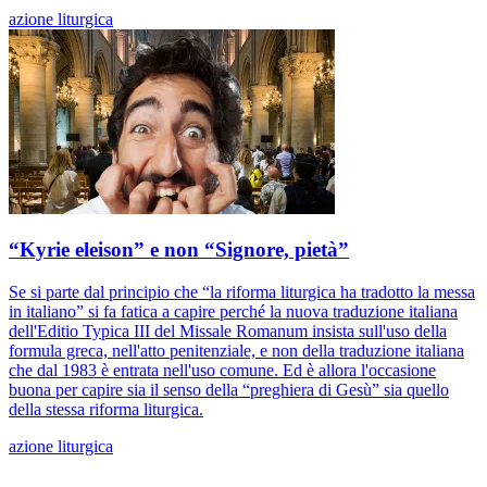
azione liturgica
“Kyrie eleison” e non “Signore, pietà”
Se si parte dal principio che “la riforma liturgica ha tradotto la messa
in italiano” si fa fatica a capire perché la nuova traduzione italiana
dell'Editio Typica III del Missale Romanum insista sull'uso della
formula greca, nell'atto penitenziale, e non della traduzione italiana
che dal 1983 è entrata nell'uso comune. Ed è allora l'occasione
buona per capire sia il senso della “preghiera di Gesù” sia quello
della stessa riforma liturgica.
azione liturgica