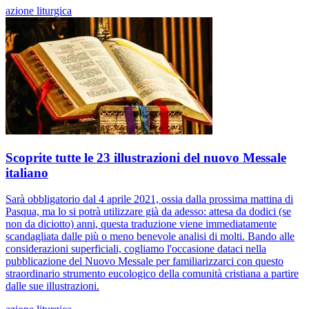
azione liturgica
Scoprite tutte le 23 illustrazioni del nuovo Messale
italiano
Sarà obbligatorio dal 4 aprile 2021, ossia dalla prossima mattina di
Pasqua, ma lo si potrà utilizzare già da adesso: attesa da dodici (se
non da diciotto) anni, questa traduzione viene immediatamente
scandagliata dalle più o meno benevole analisi di molti. Bando alle
considerazioni superficiali, cogliamo l'occasione dataci nella
pubblicazione del Nuovo Messale per familiarizzarci con questo
straordinario strumento eucologico della comunità cristiana a partire
dalle sue illustrazioni.