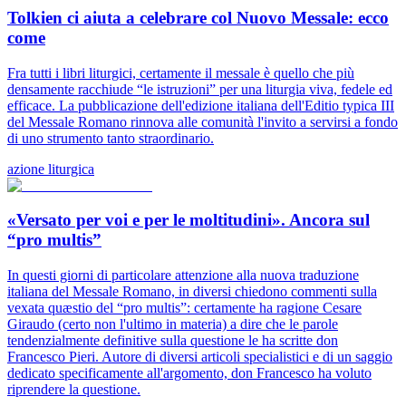
Tolkien ci aiuta a celebrare col Nuovo Messale: ecco
come
Fra tutti i libri liturgici, certamente il messale è quello che più
densamente racchiude “le istruzioni” per una liturgia viva, fedele ed
efficace. La pubblicazione dell'edizione italiana dell'Editio typica III
del Messale Romano rinnova alle comunità l'invito a servirsi a fondo
di uno strumento tanto straordinario.
azione liturgica
«Versato per voi e per le moltitudini». Ancora sul
“pro multis”
In questi giorni di particolare attenzione alla nuova traduzione
italiana del Messale Romano, in diversi chiedono commenti sulla
vexata quæstio del “pro multis”: certamente ha ragione Cesare
Giraudo (certo non l'ultimo in materia) a dire che le parole
tendenzialmente definitive sulla questione le ha scritte don
Francesco Pieri. Autore di diversi articoli specialistici e di un saggio
dedicato specificamente all'argomento, don Francesco ha voluto
riprendere la questione.