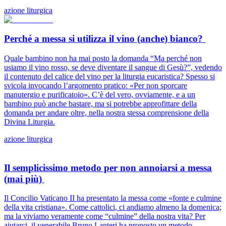
azione liturgica
Perché a messa si utilizza il vino (anche) bianco?
Quale bambino non ha mai posto la domanda “Ma perché non
usiamo il vino rosso, se deve diventare il sangue di Gesù?”, vedendo
il contenuto del calice del vino per la liturgia eucaristica? Spesso si
svicola invocando l’argomento pratico: «Per non sporcare
manutergio e purificatoio». C’è del vero, ovviamente, e a un
bambino può anche bastare, ma si potrebbe approfittare della
domanda per andare oltre, nella nostra stessa comprensione della
Divina Liturgia.
azione liturgica
Il semplicissimo metodo per non annoiarsi a messa
(mai più)
Il Concilio Vaticano II ha presentato la messa come «fonte e culmine
della vita cristiana». Come cattolici, ci andiamo almeno la domenica;
ma la viviamo veramente come “culmine” della nostra vita? Per
aiutarci, il venerabile Bruno Lanteri ha proposto un metodo