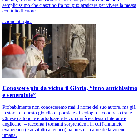
semplicissimo che ciascuno fra noi può praticare per vivere la messa
con tutto il cuore.
azione liturgica
Conoscere più da vicino il Gloria, “inno antichissimo
e venerabile”
Probabilmente non conosceremo mai il nome del suo autore, ma già
la storia di questo gioiello di poesia e di teologia – condiviso tra le
Chiese cattoliche e ortodosse e le comunità ecclesiali luterane e
anglicane! – racconta i tornanti sorprendenti in cui l'annuncio
evangelico (e anzitutto angelico) ha preso la carne della vicenda
umana.