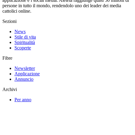
applicazione e i social media. Aleteia raggiunge quasi 50 milioni di
persone in tutto il mondo, rendendolo uno dei leader dei media
cattolici online.
Sezioni
News
Stile di vita
Spiritualità
Scoperte
Fibre
Newsletter
Applicazione
Annuncio
Archivi
Per anno