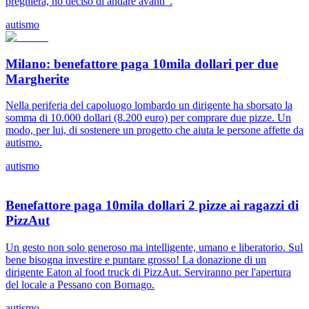
preghiera, ho deciso di andare avanti".
autismo
Milano: benefattore paga 10mila dollari per due
Margherite
Nella periferia del capoluogo lombardo un dirigente ha sborsato la
somma di 10.000 dollari (8.200 euro) per comprare due pizze. Un
modo, per lui, di sostenere un progetto che aiuta le persone affette da
autismo.
autismo
Benefattore paga 10mila dollari 2 pizze ai ragazzi di
PizzAut
Un gesto non solo generoso ma intelligente, umano e liberatorio. Sul
bene bisogna investire e puntare grosso! La donazione di un
dirigente Eaton al food truck di PizzAut. Serviranno per l'apertura
del locale a Pessano con Bornago.
autismo