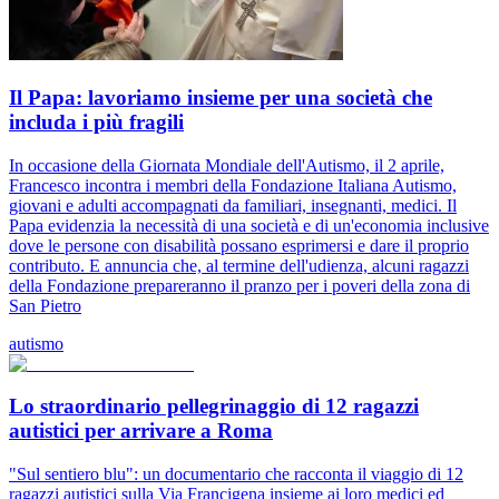
Il Papa: lavoriamo insieme per una società che
includa i più fragili
In occasione della Giornata Mondiale dell'Autismo, il 2 aprile,
Francesco incontra i membri della Fondazione Italiana Autismo,
giovani e adulti accompagnati da familiari, insegnanti, medici. Il
Papa evidenzia la necessità di una società e di un'economia inclusive
dove le persone con disabilità possano esprimersi e dare il proprio
contributo. E annuncia che, al termine dell'udienza, alcuni ragazzi
della Fondazione prepareranno il pranzo per i poveri della zona di
San Pietro
autismo
Lo straordinario pellegrinaggio di 12 ragazzi
autistici per arrivare a Roma
"Sul sentiero blu": un documentario che racconta il viaggio di 12
ragazzi autistici sulla Via Francigena insieme ai loro medici ed