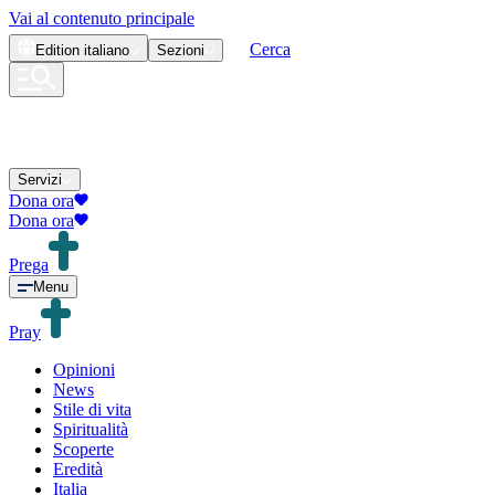
Vai al contenuto principale
Cerca
Edition
italiano
Sezioni
Servizi
Dona ora
Dona ora
Prega
Menu
Pray
Opinioni
News
Stile di vita
Spiritualità
Scoperte
Eredità
Italia