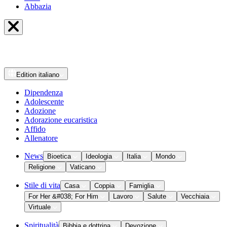
Abbazia
Edition
italiano
Dipendenza
Adolescente
Adozione
Adorazione eucaristica
Affido
Allenatore
News
Bioetica
Ideologia
Italia
Mondo
Religione
Vaticano
Stile di vita
Casa
Coppia
Famiglia
For Her &#038; For Him
Lavoro
Salute
Vecchiaia
Virtuale
Spiritualità
Bibbia e dottrina
Devozione