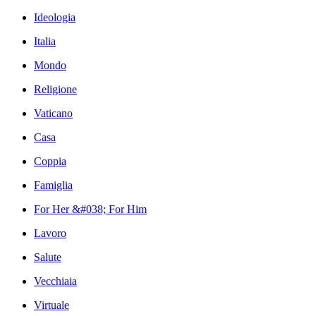
Ideologia
Italia
Mondo
Religione
Vaticano
Casa
Coppia
Famiglia
For Her &#038; For Him
Lavoro
Salute
Vecchiaia
Virtuale