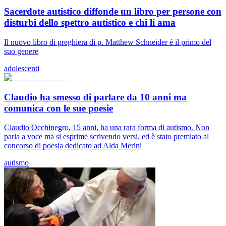
Sacerdote autistico diffonde un libro per persone con
disturbi dello spettro autistico e chi li ama
Il nuovo libro di preghiera di p. Matthew Schneider è il primo del
suo genere
adolescenti
Claudio ha smesso di parlare da 10 anni ma
comunica con le sue poesie
Claudio Occhinegro, 15 anni, ha una rara forma di autismo. Non
parla a voce ma si esprime scrivendo versi, ed è stato premiato al
concorso di poesia dedicato ad Alda Merini
autismo