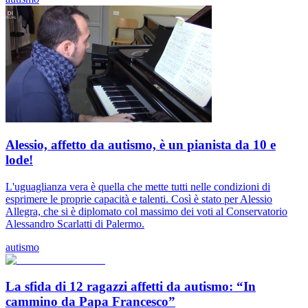
Alessio, affetto da autismo, è un pianista da 10 e
lode!
L'uguaglianza vera è quella che mette tutti nelle condizioni di
esprimere le proprie capacità e talenti. Così è stato per Alessio
Allegra, che si è diplomato col massimo dei voti al Conservatorio
Alessandro Scarlatti di Palermo.
autismo
La sfida di 12 ragazzi affetti da autismo: “In
cammino da Papa Francesco”