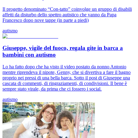
Il progetto denominato “Con-tatto” coinvolge un gruppo di disabili
affetti da disturbo dello spettro autistico che vanno da Papa
Francesco dopo nove tappe (in parte a piedi)
autismo
Giuseppe, vigile del fuoco, regala gite in barca a
bambini con autismo
Lo ha fatto dopo che ha visto il video postato da nonno Antonio
mentre riprendeva il nipote, Genny, che si divertiva a fare il bagno
proprio nei pressi di una bella barca. Sotto il post di Giuseppe una
cascata di commenti, di ringraziamenti, di condivisioni. Il bene è
sempre stato virale, da prima che ci fossero i social.
autismo