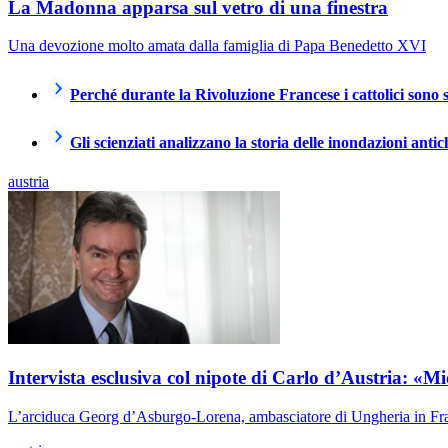
La Madonna apparsa sul vetro di una finestra
Una devozione molto amata dalla famiglia di Papa Benedetto XVI
Perché durante la Rivoluzione Francese i cattolici sono s
Gli scienziati analizzano la storia delle inondazioni antic
austria
Intervista esclusiva col nipote di Carlo d’Austria: «
L’arciduca Georg d’Asburgo-Lorena, ambasciatore di Ungheria in Franci