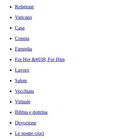
Religione
Vaticano
Casa
Coppia
Famiglia
For Her &#038; For Him
Lavoro
Salute
Vecchiaia
Virtuale
Bibbia e dottrina
Devozione
Le nostre croci