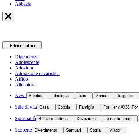
Abbazia
Edition
italiano
Dipendenza
Adolescente
Adozione
Adorazione eucaristica
Affido
Allenatore
News
Bioetica
Ideologia
Italia
Mondo
Religione
Stile di vita
Casa
Coppia
Famiglia
For Her &#038; For
Spiritualità
Bibbia e dottrina
Devozione
Le nostre croci
Scoperte
Divertimento
Santuari
Storia
Viaggi