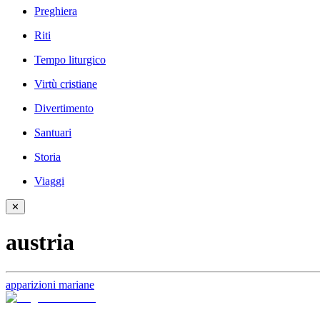
Preghiera
Riti
Tempo liturgico
Virtù cristiane
Divertimento
Santuari
Storia
Viaggi
✕
austria
apparizioni mariane