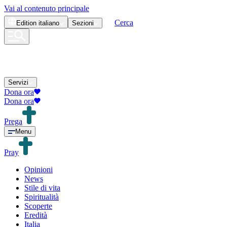
Vai al contenuto principale
Cerca
Edition
italiano
Sezioni
Servizi
Dona ora
Dona ora
Prega
Menu
Pray
Opinioni
News
Stile di vita
Spiritualità
Scoperte
Eredità
Italia