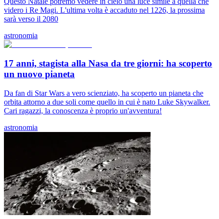
Questo Natale potremo vedere in cielo una luce simile a quella che
videro i Re Magi. L'ultima volta è accaduto nel 1226, la prossima
sarà verso il 2080
astronomia
17 anni, stagista alla Nasa da tre giorni: ha scoperto
un nuovo pianeta
Da fan di Star Wars a vero scienziato, ha scoperto un pianeta che
orbita attorno a due soli come quello in cui è nato Luke Skywalker.
Cari ragazzi, la conoscenza è proprio un'avventura!
astronomia