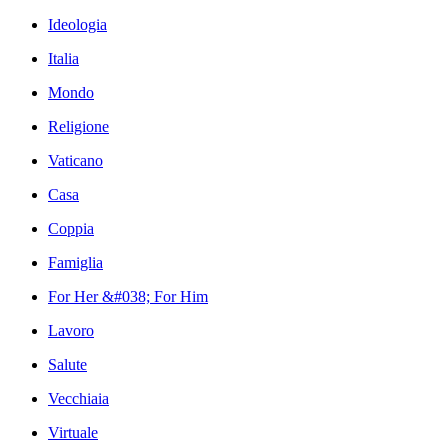
Ideologia
Italia
Mondo
Religione
Vaticano
Casa
Coppia
Famiglia
For Her &#038; For Him
Lavoro
Salute
Vecchiaia
Virtuale