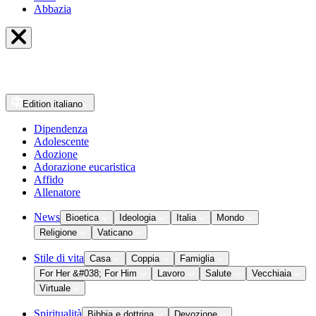
Abbazia
Edition
italiano
Dipendenza
Adolescente
Adozione
Adorazione eucaristica
Affido
Allenatore
News
Bioetica
Ideologia
Italia
Mondo
Religione
Vaticano
Stile di vita
Casa
Coppia
Famiglia
For Her &#038; For Him
Lavoro
Salute
Vecchiaia
Virtuale
Spiritualità
Bibbia e dottrina
Devozione