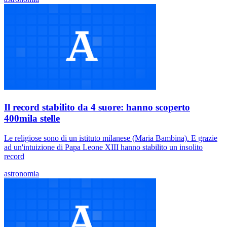
Il record stabilito da 4 suore: hanno scoperto
400mila stelle
Le religiose sono di un istituto milanese (Maria Bambina). E grazie
ad un'intuizione di Papa Leone XIII hanno stabilito un insolito
record
astronomia