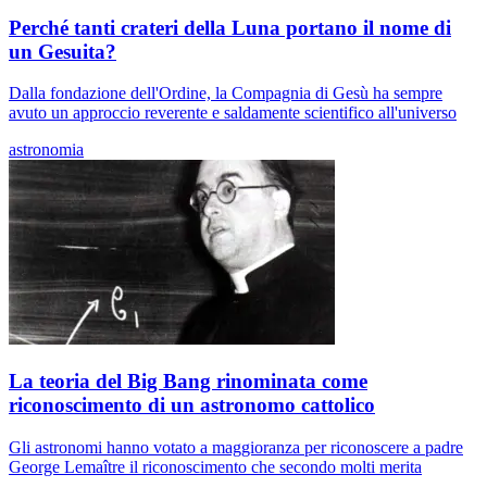
Perché tanti crateri della Luna portano il nome di
un Gesuita?
Dalla fondazione dell'Ordine, la Compagnia di Gesù ha sempre
avuto un approccio reverente e saldamente scientifico all'universo
astronomia
La teoria del Big Bang rinominata come
riconoscimento di un astronomo cattolico
Gli astronomi hanno votato a maggioranza per riconoscere a padre
George Lemaître il riconoscimento che secondo molti merita