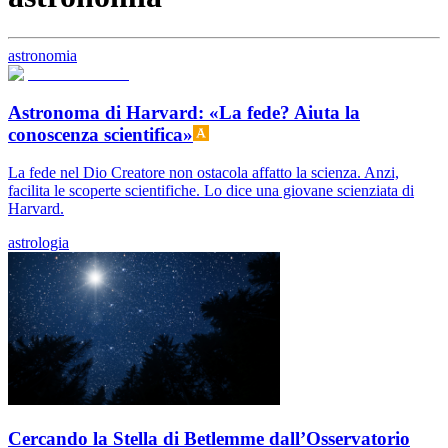
astronomia
Astronoma di Harvard: «La fede? Aiuta la
conoscenza scientifica»
La fede nel Dio Creatore non ostacola affatto la scienza. Anzi,
facilita le scoperte scientifiche. Lo dice una giovane scienziata di
Harvard.
astrologia
Cercando la Stella di Betlemme dall’Osservatorio