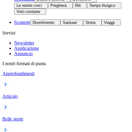
Le nostre croci
Preghiera
Riti
Tempo liturgico
Virtù cristiane
Scoperte
Divertimento
Santuari
Storia
Viaggi
Servizi
Newsletter
Applicazione
Annuncio
I nostri formati di punta
Approfondimenti
Articolo
Belle storie