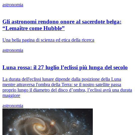
astronomia
Gli astronomi rendono onore al sacerdote belga:
“Lemaître come Hubble”
Una bella pagina di scienza ed etica della ricerca
astronomia
Luna rossa: il 27 luglio l’eclissi più lunga del secolo
La durata dell'eclissi lunare dipende dalla posizione della Luna
mentre attraversa l'ombra della Terra: se il nostro satellite passa
proprio lungo il diametro del disco d’ombra, l’eclissi avrà una durata
maggiore
astronomia