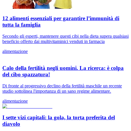
12 alimenti essenziali per garantire l’immunità di
tutta la famiglia
Secondo gli esperti, mantenere questi cibi nella dieta supera qualsiasi
beneficio offerto dai multivitaminici venduti in farmacia
alimentazione
Calo della fertilità negli uomini. La ricerca: è colpa
del cibo spazzatura!
Di fronte al progressivo declino della fertilità maschile un recente
studio sottolinea l'importanza di un sano regime alimentare.
alimentazione
I sette vizi capitali: la gola, la torta preferita del
diavolo