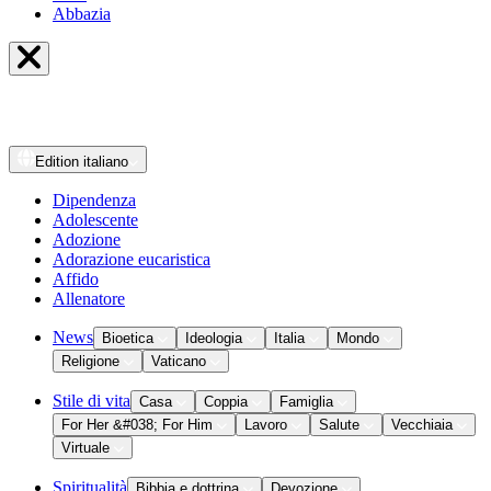
Abbazia
Edition
italiano
Dipendenza
Adolescente
Adozione
Adorazione eucaristica
Affido
Allenatore
News
Bioetica
Ideologia
Italia
Mondo
Religione
Vaticano
Stile di vita
Casa
Coppia
Famiglia
For Her &#038; For Him
Lavoro
Salute
Vecchiaia
Virtuale
Spiritualità
Bibbia e dottrina
Devozione