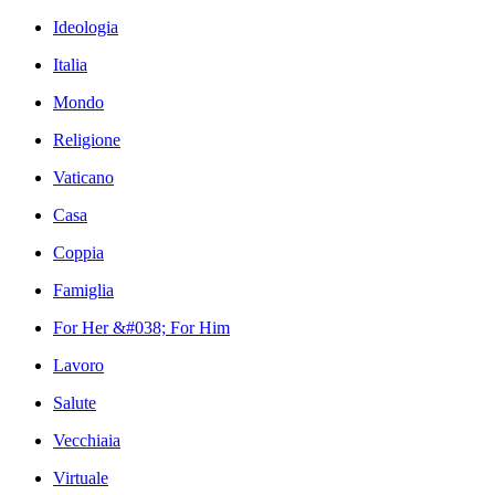
Ideologia
Italia
Mondo
Religione
Vaticano
Casa
Coppia
Famiglia
For Her &#038; For Him
Lavoro
Salute
Vecchiaia
Virtuale