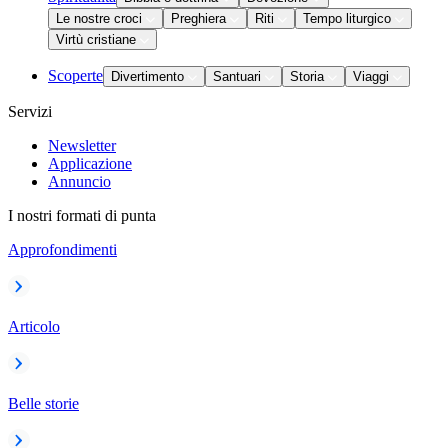
Le nostre croci
Preghiera
Riti
Tempo liturgico
Virtù cristiane
Scoperte
Divertimento
Santuari
Storia
Viaggi
Servizi
Newsletter
Applicazione
Annuncio
I nostri formati di punta
Approfondimenti
Articolo
Belle storie