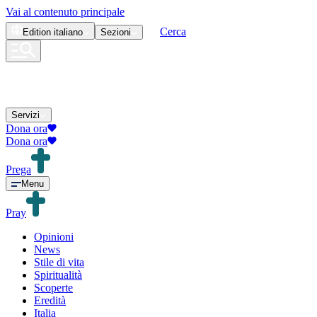
Vai al contenuto principale
Cerca
Edition
italiano
Sezioni
Servizi
Dona ora
Dona ora
Prega
Menu
Pray
Opinioni
News
Stile di vita
Spiritualità
Scoperte
Eredità
Italia