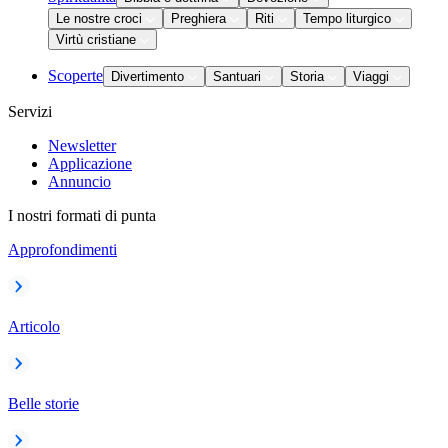
Le nostre croci
Preghiera
Riti
Tempo liturgico
Virtù cristiane
Scoperte
Divertimento
Santuari
Storia
Viaggi
Servizi
Newsletter
Applicazione
Annuncio
I nostri formati di punta
Approfondimenti
Articolo
Belle storie