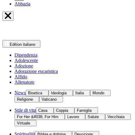
Abbazia
Edition
italiano
Dipendenza
Adolescente
Adozione
Adorazione eucaristica
Affido
Allenatore
News
Bioetica
Ideologia
Italia
Mondo
Religione
Vaticano
Stile di vita
Casa
Coppia
Famiglia
For Her &#038; For Him
Lavoro
Salute
Vecchiaia
Virtuale
Spiritualità
Bibbia e dottrina
Devozione