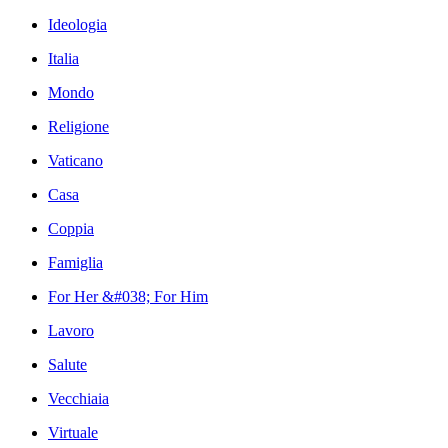
Ideologia
Italia
Mondo
Religione
Vaticano
Casa
Coppia
Famiglia
For Her &#038; For Him
Lavoro
Salute
Vecchiaia
Virtuale