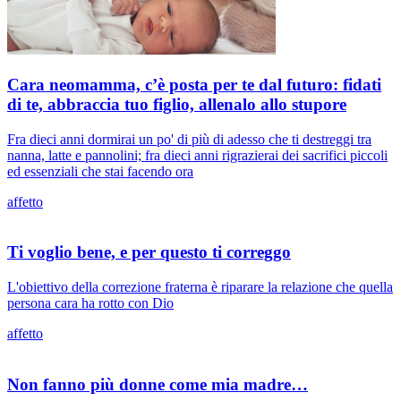
Cara neomamma, c’è posta per te dal futuro: fidati
di te, abbraccia tuo figlio, allenalo allo stupore
Fra dieci anni dormirai un po' di più di adesso che ti destreggi tra
nanna, latte e pannolini; fra dieci anni rigrazierai dei sacrifici piccoli
ed essenziali che stai facendo ora
affetto
Ti voglio bene, e per questo ti correggo
L'obiettivo della correzione fraterna è riparare la relazione che quella
persona cara ha rotto con Dio
affetto
Non fanno più donne come mia madre…