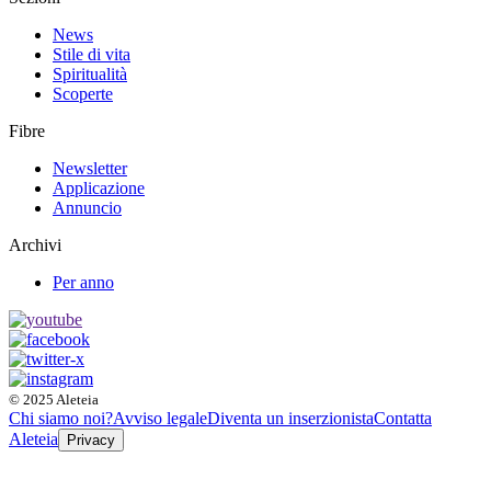
News
Stile di vita
Spiritualità
Scoperte
Fibre
Newsletter
Applicazione
Annuncio
Archivi
Per anno
© 2025 Aleteia
Chi siamo noi?
Avviso legale
Diventa un inserzionista
Contatta
Aleteia
Privacy